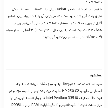
گاما: ۲.۷۵
با توجه به اینکه مقادیر DeltaE خیلی بالا هستند، صفحه‌نمایش
دارای رنگ آبی شدیدی است که می‌توان آن را با کالیبراسیون به‌طور
قابل‌توجهی حذف کرد. مقدار گاما ۲.۷۵ به‌طور قابل‌توجهی با
هدف ۲.۲ متفاوت است. با این حال، کنتراست (۵۶۳:۱) و مقدار سیاه
(۰.۴ cd/m²) در سطح میان‌رده‌ای قرار دارند.
عملکرد
سیستم خنک‌کننده غیرفعال به وضوح نشان می‌دهد که چه
انتظاراتی داریم. HP 250 G2 ما یک پردازنده بسیار کم‌مصرف و در
عین حال ضعیف Intel Pentium N3510 با چهار هسته فیزیکی با
نرخ ساعت ثابت ۲ گیگاهرتز و ۴ گیگابایت RAM از نوع DDR3L