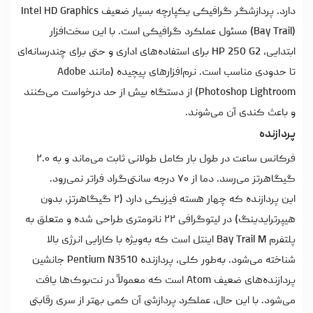
دارد. پردازشگر گرافیکی یکپارچه بسیار ضعیف Intel HD Graphics
(Bay Trail) مسئول عملکرد گرافیکی است. با این سخت‌افزار
ابتدایی، HP 250 G2 برای استفاده‌های اداری و حتی برای چندرسانه‌ای
تا حدودی مناسب است. نرم‌افزارهای پیچیده (مانند Adobe
Photoshop Lightroom) از دستگاه بیش از حد درخواست می‌کنند
و باعث کندی آن می‌شوند.
پردازنده
فرکانس ساعت در طول بار کامل طولانی ثابت می‌ماند و به ۲.۰
گیگاهرتز می‌رسد. دما از ۷۰ درجه سانتی‌گراد فراتر نمی‌رود.
این پردازنده که چهار هسته فیزیکی دارد (۲ گیگاهرتز، بدون
هیپرترایدینگ) در لیتوگرافی ۲۲ نانومتری طراحی شده و متعلق به
پلتفرم Bay Trail M اینتل است که به‌ویژه با کارایی انرژی بالا
شناخته می‌شود. به‌طور کلی، پردازنده Pentium N3510 جانشین
پردازنده‌های ضعیف Atom است که معمولاً در نت‌بوک‌ها یافت
می‌شود. با این حال، عملکرد پردازشی آن کمی بهتر از سری رقابتی