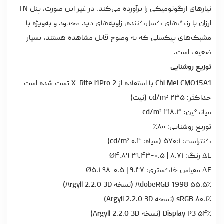
نیازهای ارگونومیکی را برآورده می‌کند. در غیر این صورت، پنل TN
ارزان با رنگ‌های کسل‌کننده، زاویه‌های دید محدود و به‌ویژه با
مشبک‌های پیکسلی که به وضوح قابل مشاهده هستند، بسیار
ضعیف است.
توزیع روشنایی
Chi Mei CMO15A1 با استفاده از X-Rite i1Pro 2 تست شده است
حداکثر: ۲۳۵ cd/m² (نیت)
میانگین: ۲۱۸.۳ cd/m²
توزیع روشنایی: ۸۰٪
کنتراست: ۵۷۰:۱ (سیاه: ۰.۴ cd/m²)
ΔE رنگ: ۸.۷۱ | ۰.۵-۲۹.۴۳ Ø۴.۸۹
ΔE مقیاس خاکستری: ۹.۴۷ | ۰.۵-۹۸ Ø۵.۱
۵۵.۵٪ AdobeRGB 1998 (نسخه Argyll 2.2.0 3D)
۸۰.۱٪ sRGB (نسخه Argyll 2.2.0 3D)
۵۴٪ Display P3 (نسخه Argyll 2.2.0 3D)