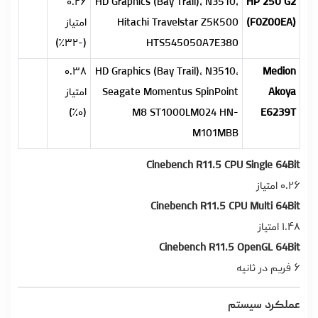
۰.۲۶
HD Graphics (Bay Trail), N3510,
HP 250 G2
(F0Z00EA)
Hitachi Travelstar Z5K500
امتیاز
(-۳۲٪)
HTS545050A7E380
۰.۳۸
HD Graphics (Bay Trail), N3510,
Medion
Akoya
Seagate Momentus SpinPoint
امتیاز
(۰٪)
M8 ST1000LM024 HN-
E6239T
M101MBB
Cinebench R11.5 CPU Single 64Bit
۰.۲۶ امتیاز
Cinebench R11.5 CPU Multi 64Bit
۱.۴۸ امتیاز
Cinebench R11.5 OpenGL 64Bit
۶ فریم در ثانیه
عملکرد سیستم