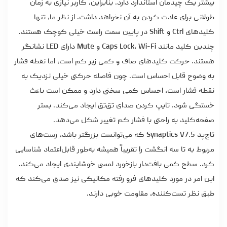
بیشتر یک چیدمان استاندارد دارد. بنابراین، کاربر نیازی به زمان
طولانی برای عادت کردن به آن نخواهد داشت. از نظر ما، تنها
کلیدهای Ctrl و Shift در پایین سمت راست خیلی کوچک هستند.
چندین کلید مانند Caps Lock، Wi-Fi و Mute دارای LED نشانگر
هستند. حرکت کلیدهای صاف و کمی زبر کم است، اما نقطه فشار
به وضوح قابل احساس است. چون فاصله حرکتی خیلی نزدیک به
نقطه فشار است، احساس کمی سختی دارد و ممکن است باعث
خستگی شود. تایپ کردن صدای تق‌تق ایجاد می‌کند. بستر
صفحه‌کلید به راحتی با فشار کم تغییر شکل می‌دهد.
تاچ‌پد Synaptics V7.5 که می‌توانست بزرگتر باشد، ژست‌های
مربوط به تا سه انگشت را تقریباً همیشه به‌طور قابل‌اعتماد شناسایی
کرد. سطح کمی بافت‌دار بازخورد لمسی خوشایندی ایجاد می‌کند.
این امر در مورد کلیدهای فرو رفته مکانیکی نیز صدق می‌کند که
طبق نظر تست‌کننده، مقاومت خوبی دارند.