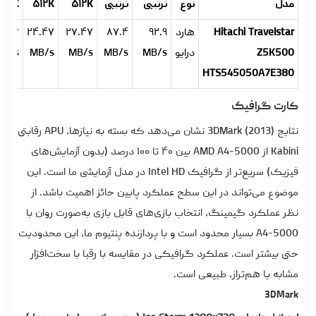
مدل
نوع
ترتیبی
ترتیبی
۵۱۲K
۵۱۲K
۴K
Hitachi Travelstar
هارد
۹۲.۹
۸۷.۴
۲۷.۴۷
۲۴.۴۷
.۳۴۶
Z5K500
درایو
MB/s
MB/s
MB/s
MB/s
MB/s
HTS545050A7E380
کارت گرافیک
نتایج 3DMark (2013) نشان می‌دهد که بسته به نیازها، APU رقابتی
Kabini از AMD A4-5000 بین ۴۰ تا ۱۰۰ درصد (بدون آزمایش‌های
فیزیک) سریع‌تر از گرافیک Intel HD در مدل آزمایشی ما است. این
موضوع می‌تواند در این سطح عملکرد پایین حائز اهمیت باشد. از
نظر عملکرد گیمینگ، انتخاب بازی‌های قابل بازی به‌صورت روان با
A4-5000 بسیار محدود است و با پردازنده پنتیوم ما، این محدودیت
حتی بیشتر است. عملکرد گرافیکی در مقایسه با رقبا با سخت‌افزار
مشابه یا هم‌تراز، طبیعی است.
3DMark