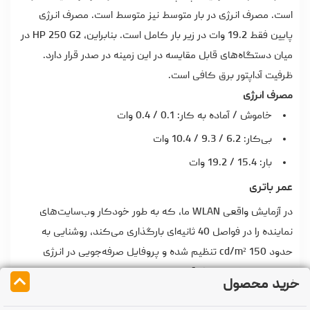
است. مصرف انرژی در بار متوسط نیز متوسط است. مصرف انرژی
پایین فقط 19.2 وات در زیر بار کامل است. بنابراین، HP 250 G2 در
میان دستگاه‌های قابل مقایسه در این زمینه در صدر قرار دارد.
ظرفیت آداپتور برق کافی است.
مصرف انرژی
خاموش / آماده به کار: 0.1 / 0.4 وات
بی‌کار: 6.2 / 9.3 / 10.4 وات
بار: 15.4 / 19.2 وات
عمر باتری
در آزمایش واقعی WLAN ما، که به طور خودکار وب‌سایت‌های
نماینده را در فواصل 40 ثانیه‌ای بارگذاری می‌کند، روشنایی به
حدود 150 cd/m² تنظیم شده و پروفایل صرفه‌جویی در انرژی
انتخاب شده است. مدل آزمایشی ما عمر باتری بالای 4.5 ساعت را در
خرید محصول
این شرایط نشان داد که در میان لپ‌تاپ‌های دفتر کار با همین