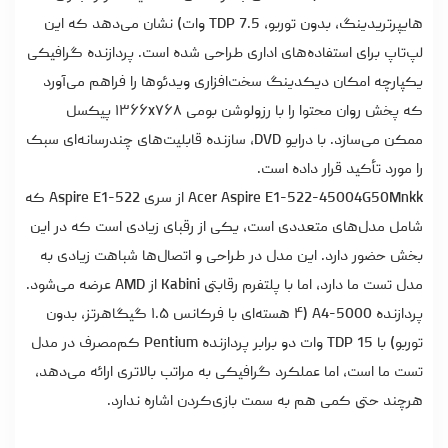
هایپرتریدینگ، بدون توربو، TDP 7.5 وات) نشان می‌دهد که این
لپ‌تاپ برای استفاده‌های اداری طراحی شده است. پردازنده گرافیکی
یکپارچه امکان دیکدینگ سخت‌افزاری ویدئوها را فراهم می‌آورد
که پخش روان محتوا را با رزولوشن بومی ۱۳۶۶x۷۶۸ پیکسل
ممکن می‌سازد. با درایو DVD، سازنده قابلیت‌های چندرسانه‌ای سبک
را مورد تأکید قرار داده است.
Acer Aspire E1-522-45004G50Mnkk از سری Aspire E1-522 که
شامل مدل‌های متعددی است، یکی از رقبای زیادی است که در این
بخش حضور دارد. این مدل در طراحی و اتصال‌ها شباهت زیادی به
مدل تست ما دارد، اما با پلتفرم رقابتی Kabini از AMD عرضه می‌شود.
پردازنده A4-5000 (۴ هسته‌ای با فرکانس ۱.۵ گیگاهرتز، بدون
توربو) با TDP 15 وات دو برابر پردازنده Pentium کم‌مصرف در مدل
تست ما است، اما عملکرد گرافیکی به مراتب بالاتری ارائه می‌دهد،
هرچند حتی کمی هم به سمت بازی‌کردن اشاره ندارد.