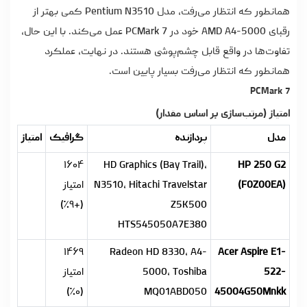
همانطور که انتظار می‌رفت، مدل Pentium N3510 کمی بهتر از
رقبای AMD A4-5000 خود در PCMark 7 عمل می‌کند. با این حال،
تفاوت‌ها در واقع قابل چشم‌پوشی هستند. در نهایت، عملکرد
همانطور که انتظار می‌رفت بسیار پایین است.
PCMark 7
امتیاز (مرتب‌سازی بر اساس مقدار)
مدل
پردازنده
گرافیک
امتیاز
۱۶۰۴
HD Graphics (Bay Trail),
HP 250 G2
(F0Z00EA)
N3510, Hitachi Travelstar
امتیاز
(+۹٪)
Z5K500
HTS545050A7E380
۱۴۶۹
Radeon HD 8330, A4-
Acer Aspire E1-
522-
5000, Toshiba
امتیاز
(۰٪)
MQ01ABD050
45004G50Mnkk