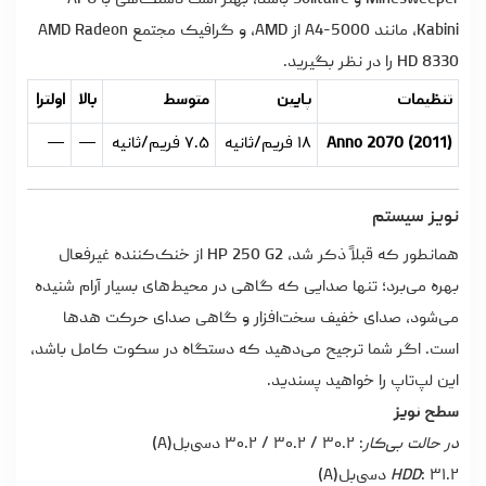
Minesweeper و Solitaire باشد، بهتر است دستگاهی با APU
Kabini، مانند A4-5000 از AMD، و گرافیک مجتمع AMD Radeon
HD 8330 را در نظر بگیرید.
تنظیمات
پایین
متوسط
بالا
اولترا
Anno 2070 (2011)
۱۸ فریم/ثانیه
۷.۵ فریم/ثانیه
—
—
نویز سیستم
همانطور که قبلاً ذکر شد، HP 250 G2 از خنک‌کننده غیرفعال
بهره می‌برد؛ تنها صدایی که گاهی در محیط‌های بسیار آرام شنیده
می‌شود، صدای خفیف سخت‌افزار و گاهی صدای حرکت هدها
است. اگر شما ترجیح می‌دهید که دستگاه در سکوت کامل باشد،
این لپ‌تاپ را خواهید پسندید.
سطح نویز
در حالت بی‌کار
: ۳۰.۲ / ۳۰.۲ / ۳۰.۲ دسی‌بل(A)
: ۳۱.۲ دسی‌بل(A)
HDD