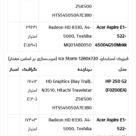
Z5K500
HTS545050A7E380
۲۹۶۴۱
Radeon HD 8330, A4-
Acer Aspire E1-
522-
5000, Toshiba
امتیاز
(+۵۹٪)
MQ01ABD050
45004G50Mnkk
فیزیک استاندارد Ice Storm 1280x720 (مرتب‌سازی بر اساس مقدار)
مدل
پردازنده
گرافیک
امتیاز
۱۷۰۱۲
HD Graphics (Bay Trail),
HP 250 G2
(F0Z00EA)
N3510, Hitachi Travelstar
امتیاز
(-۲٪)
Z5K500
HTS545050A7E380
۱۷۴۰۳
Radeon HD 8330, A4-
Acer Aspire E1-
522-
5000, Toshiba
امتیاز