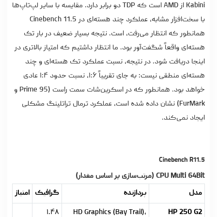
Kabini از AMD است که TDP دو برابر دارد. مقایسه با سایر لپ‌تاپ‌ها
با سخت‌افزار مشابه، عملکرد چند هسته‌ای در Cinebench 11.5
همانطور که انتظار می‌رفت، است. نتیجه بسیار ضعیف در بار تک
هسته‌ای واقعاً شگفت‌آور بود. ما انتظار داشتیم که امتیاز بالاتری در
اینجا دریافت شود. در نتیجه، نسبت عملکرد تک هسته‌ای و چند
هسته‌ای منطقی نیست: به جای تقریباً ۱:۶، نسبت حدود ۱:۴ عادی
خواهد بود. همانطور که در اسکرین‌شات سمت راست (Prime 95 و
FurMark) نشان داده شده است، عملکرد ترمال تراتلینگ مشکلی
ایجاد نمی‌کند.
Cinebench R11.5
CPU Multi 64Bit (مرتب‌سازی بر اساس مقدار)
مدل
پردازنده
گرافیک
امتیاز
۱.۴۸
HD Graphics (Bay Trail),
HP 250 G2