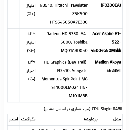
(F0Z00EA)
N3510, Hitachi Travelstar
امتیاز
(+۱٪)
Z5K500
HTS545050A7E380
۱.۴۵
Radeon HD 8330, A4-
Acer Aspire E1-
522-
5000, Toshiba
امتیاز
(-۱٪)
MQ01ABD050
45004G50Mnkk
۱.۴۷
HD Graphics (Bay Trail),
Medion Akoya
E6239T
N3510, Seagate
امتیاز
(۰٪)
Momentus SpinPoint M8
ST1000LM024 HN-
M101MBB
CPU Single 64Bit (مرتب‌سازی بر اساس مقدار)
مدل
پردازنده
گرافیک
امتیاز