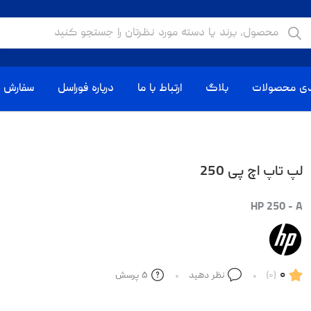
دی محصولات
بلاگ
ارتباط با ما
درباره فوراسل
سفارش ا
لپ تاپ اچ پی 250
HP 250 - A
۰
(۰)
نظر دهید
۵
پرسش