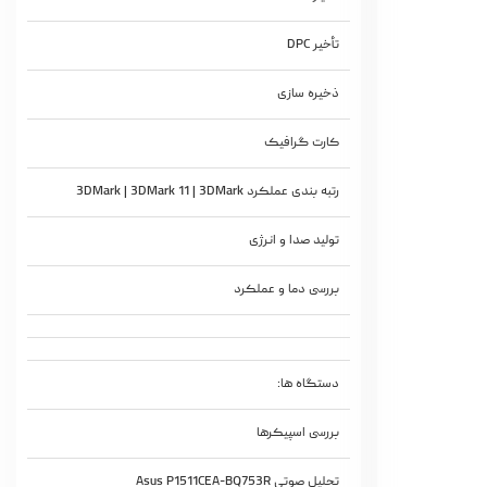
تأخیر DPC
ذخیره سازی
کارت گرافیک
رتبه بندی عملکرد 3DMark | 3DMark 11 | 3DMark
تولید صدا و انرژی
بررسی دما و عملکرد
دستگاه ها:
بررسی اسپیکرها
تحلیل صوتی Asus P1511CEA-BQ753R