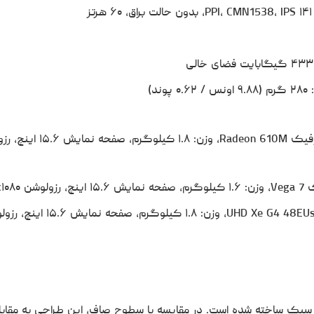
با پردازنده R5 7520U و گرافیک Radeon 610M، وزن: ۱.۸ کی
با پردازنده i3-1115G4 و گرافیک UHD Xe G4 48EUs، وزن: ۱.۸ کیلوگرم، ص
 با بافت سبک ساخته شده است. در مقایسه با سطوح صاف، این طراحی به مقابله