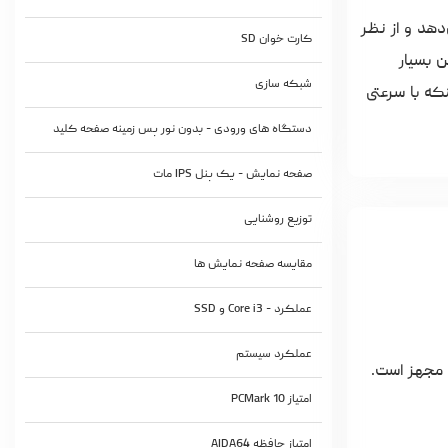
ی روزمره ارائه می‌دهد و از نظر
کارت خوان SD
 فن بسیار
شبکه سازی
که با سرعتی
دستگاه های ورودی - بدون نور پس زمینه صفحه کلید
صفحه نمایش - یک پنل IPS مات
توزیع روشنایی
مقایسه صفحه نمایش ها
عملکرد - Core i3 و SSD
عملکرد سیستم
با مدل 250 G9، HP یک لپ تاپ ۱۵.۶ اینچی اداری با قیمت مناسب را عرضه کرده است که به پردازنده Intel Core i3 و نمایشگر مات IPS مجهز است.
امتیاز PCMark 10
امتیاز حافظه AIDA64