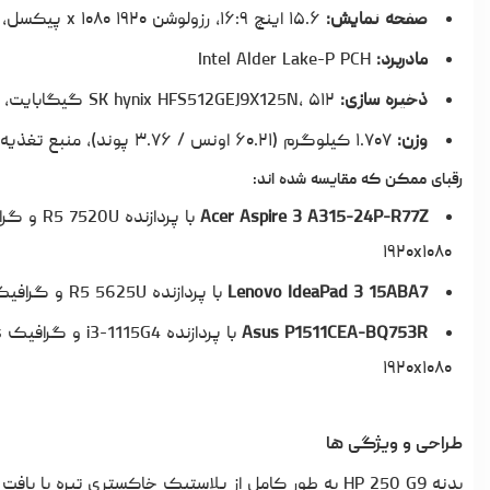
صفحه نمایش:
۱۵.۶ اینچ ۱۶:۹، رزولوشن ۱۹۲۰ x ۱۰۸۰ پیکسل، ۱۴۱ PPI، CMN1538، IPS، بدون حالت براق، ۶۰ هرتز
مادربرد:
Intel Alder Lake-P PCH
ذخیره سازی:
SK hynix HFS512GEJ9X125N، ۵۱۲ گیگابایت، ۴۳۳ گیگابایت فضای خالی
وزن:
۱.۷۰۷ کیلوگرم (۶۰.۲۱ اونس / ۳.۷۶ پوند)، منبع تغذیه: ۲۸۰ گرم (۹.۸۸ اونس / ۰.۶۲ پوند)
رقبای ممکن که مقایسه شده اند:
Acer Aspire 3 A315-24P-R77Z
۱۹۲۰x۱۰۸۰
Lenovo IdeaPad 3 15ABA7
با پردازنده R5 5625U و گرافیک Vega 7، وزن: ۱.۶ کیلوگرم، صفحه نمایش ۱۵.۶ اینچ، رزولوشن ۱۹۲۰x۱۰۸۰
Asus P1511CEA-BQ753R
۱۹۲۰x۱۰۸۰
طراحی و ویژگی ها
بدنه HP 250 G9 به طور کامل از پلاستیک خاکستری تیره