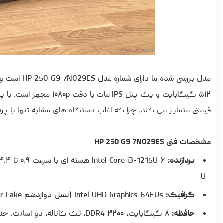
قیمتی متمایز می کند، چرا که اغلب دستگاه های مشابه تنها با پردازنده های Celeron یا Pentium
مشخصات فنی HP 250 G9 7N029ES
پردازنده:
U
گرافیک:
Intel UHD Graphics 64EUs (نسل دوازدهم Alder Lake)، هسته: ۱۱۰۰ مگاهرتز، حافظه: ۱۶۰۰ مگاهرتز
حافظه:
۸ گیگابایت، DDR4 ۳۲۰۰، تک کاناله، دو اسلات، حداکثر ۶۴ گیگابایت