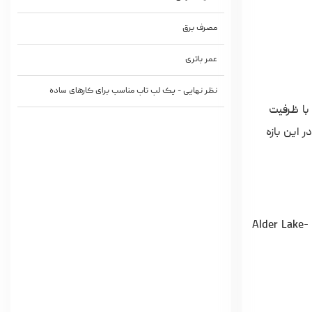
مصرف برق
عمر باتری
نظر نهایی - یک لپ تاپ مناسب برای کارهای ساده
مدل بررسی شده ما دارای شماره مدل HP 250 G9 7N029ES است و به پردازنده نسل دوازدهم Core i3، ۸ گیگابایت رم، یک SSD NVMe با ظرفیت
ی هم رده در این بازه
Intel Core i3-1215U ۶ هسته ای با سرعت ۰.۹ تا ۴.۴ گیگاهرتز، ۳۰ وات PL2 (برای بار کوتاه)، ۱۵ وات PL1 (برای بار پایدار)، Alder Lake-