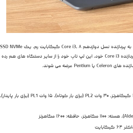
۵۱۲ گیگابایت و یک پنل IPS مات با دقت ۱۰۸۰p مجهز است. با پردازنده Core i3 خود، این لپ تاپ خود را از سایر دستگاه ها
 عرضه می شوند.