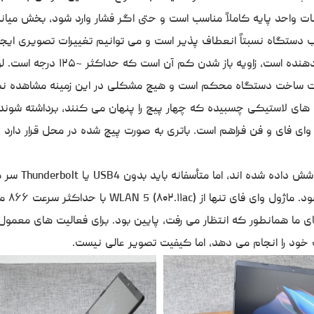
ت واحد پایه کاملاً مناسب است و حتی اگر فشار وارد شود، بخش میا
تگاه نسبتاً انعطاف پذیر است و می توانیم تغییرات تصویری ایجاد
این مشکل در استفاده روزمره مشکل ساز نخواهد بود. آنچه که آزاردهنده 
یفیت ساخت دستگاه محکم است و هیچ مشکلی در این زمینه مشاهده ن
 های لاستیکی چسبیده که چهار پیچ را پنهان می کنند، برداشته شوند
رسی به دو اسلات SO DIMM، SSD M.2 2280، ماژول وای فای و فن فراهم است. باتری به صورت پیچ شده در محل قرار دا
در خصوص پورت ها، استانداردهای مهم مان
عملی، آزاردهنده است که
وای فای ما همانطور که انتظار می رفت، پایین بود. برای فعالیت های معمو