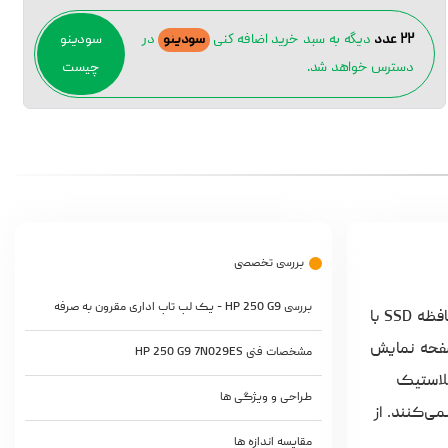
۲۲ عدد
دیگه به سبد خرید اضافه کنی
سودینو
در
سودینو
دسترس خواهد شد.
چیست
بررسی تخصصی
بررسی HP 250 G9 - یک لپ تاپ اداری مقرون به صرفه
در زمینه‌های پایه‌ای، HP 250 G9 عملکرد قابل قبولی ارائه می‌دهد. پردازنده Core i3 برای استفاده‌های روزمره به اندازه کافی سریع است، حافظه SSD با
اوه بر این، یک صفحه نمایش
مشخصات فنی HP 250 G9 7N029ES
پلاستیک
طراحی و ویژگی ها
ی‌کنند. از
مقایسه اندازه ها