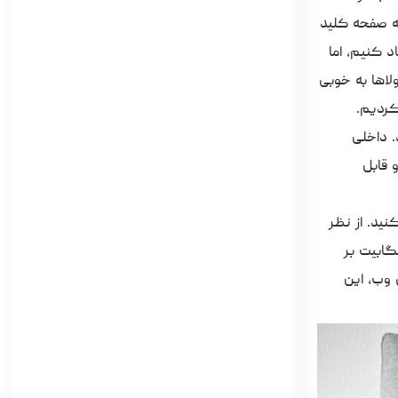
نه صفحه کلید
 کنیم، اما
است، زاویه باز شدن کم آن است که حداکثر ~۱۲۵ درجه است. لولاها به خوبی
کردیم.
. داخلی
رد و قابل
ند USB-A و USB-C پوشش داده شده اند، اما متأسفانه باید بدون USB4 یا Thunderbolt سر کنید. از نظر
 لپ تاپ نمی تواند از طریق USB-C شارژ شود. ماژول وای فای تنها از WLAN 5 (۸۰۲.۱۱ac) با حداکثر سرعت ۸۶۶ مگابیت بر
ل وب، این