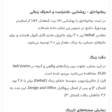
یکنواختی - روشنایی، کنتراست و انحراف رنگی
در تست یکنواختی با روشنایی ۱۸۱ نیت (معادل ۵۷٪ از اسلایدر
ویندوز)، نتایج در تصویر زیر نشان داده شده‌اند.
مقادیر DeltaE زیر ۴.۰ برای کاربران عادی قابل قبول هستند و برای
کارهای حساس به رنگ، مقدار زیر ۲.۰ توصیه می‌شود.
دقت رنگ
در این بخش، تفاوت بین رنگ‌های واقعی و آنچه در Dell Vostro
3520 مشاهده می‌کنید بررسی شده است.
قبل از کالیبراسیون، متوسط خطای رنگ (DeltaE) برابر با ۴٫۸ بود
(شکل ۲) و پس از اعمال پروفایل Design and Office، این عدد به
۴٫۲ کاهش یافت (شکل ۳).
نمایش صحنه‌های تاریک