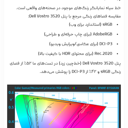
خط سیاه نمایانگر رنگ‌های موجود در صحنه‌های واقعی است.
مقایسه فضاهای رنگی مرجع با پنل Dell Vostro 3520:
sRGB (استاندارد برای وب)
AdobeRGB (برای چاپ حرفه‌ای و طراحی)
DCI-P3 (برای عکاسی/ویرایش ویدیو)
Rec.2020 (برای محتوای HDR با کیفیت بالا)
پنل Dell Vostro 3520 (خط‌چین زرد) در تست‌های ما ۵۲٪ از فضای
رنگی sRGB و ۴۲٪ از DCI-P3 را پوشش می‌دهد.