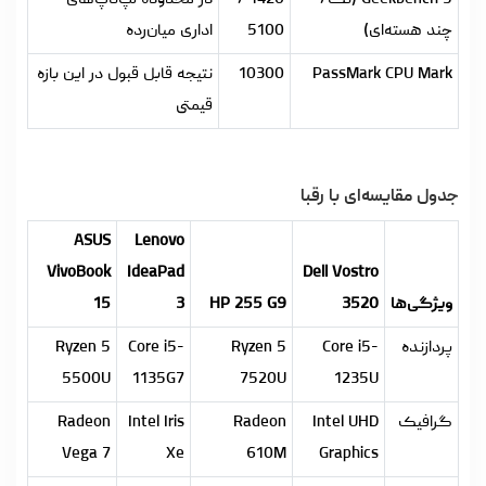
Geekbench 5 (تک/
1420 /
در محدوده لپ‌تاپ‌های
چند هسته‌ای)
5100
اداری میان‌رده
PassMark CPU Mark
10300
نتیجه قابل قبول در این بازه
قیمتی
جدول مقایسه‌ای با رقبا
ASUS
Lenovo
VivoBook
IdeaPad
Dell Vostro
ویژگی‌ها
3520
HP 255 G9
3
15
پردازنده
Core i5-
Ryzen 5
Core i5-
Ryzen 5
5500U
1135G7
7520U
1235U
گرافیک
Intel UHD
Radeon
Intel Iris
Radeon
Vega 7
Xe
610M
Graphics