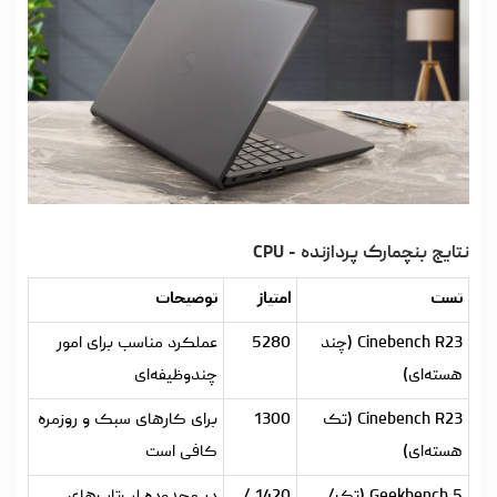
نتایج بنچمارک پردازنده - CPU
تست
امتیاز
توضیحات
Cinebench R23 (چند
5280
عملکرد مناسب برای امور
هسته‌ای)
چندوظیفه‌ای
Cinebench R23 (تک
1300
برای کارهای سبک و روزمره
هسته‌ای)
کافی است