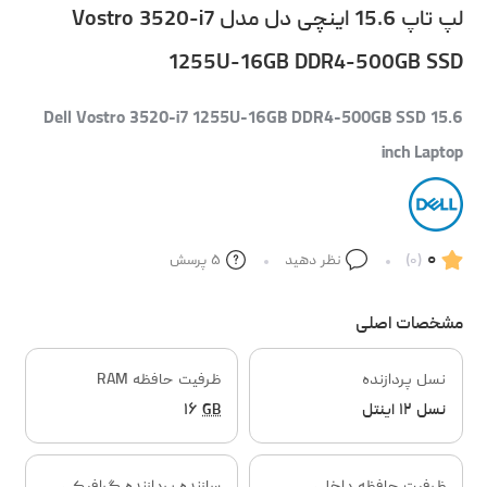
لپ تاپ 15.6 اینچی دل مدل Vostro 3520-i7
1255U-16GB DDR4-500GB SSD
Dell Vostro 3520-i7 1255U-16GB DDR4-500GB SSD 15.6
inch Laptop
۰
(۰)
نظر دهید
۵
پرسش
مشخصات اصلی
نسل پردازنده
ظرفیت حافظه RAM
نسل ۱۲ اینتل
GB
۱۶