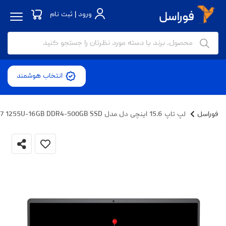
ورود | ثبت نام
انتخاب هوشمند
فوراسل
لپ تاپ 15.6 اینچی دل مدل Vostro 3520-i7 1255U-16GB DDR4-500GB SSD