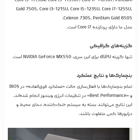
Core i3-1115G4، Core i5-1135G7، Core i7-1165G7، Pentium
Gold 7505، Core i3-1215U، Core i5-1235U، Core i7-1255U،
Celeron 7305، Pentium Gold 8505.
مدل ما دارای پردازنده Core i7 است.
گزینه‌های گرافیکی
تنها گزینه dGPU برای این سری، NVIDIA GeForce MX550 است.
بنچمارک‌ها و نتایج عملکرد
تمام بنچمارک‌ها با فعال‌سازی حالت «عملکرد فوق‌العاده» در BIOS
و «Best Performance» در تنظیمات انرژی ویندوز انجام شده‌اند.
این نتایج می‌توانند بسته به سیستم خنک‌کننده، دمای محیط و
درایورها کمی متفاوت باشند.