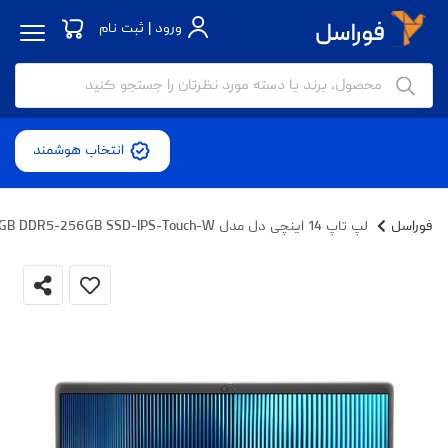
ورود | ثبت نام
انتخاب هوشمند
فوراسل
لپ تاپ 14 اینچی دل مدل LATITUDE 7440-i5 1345U-16GB DDR5-256GB SSD-IPS-Touch-W