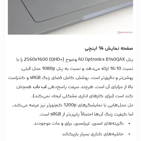
صفحه نمایش 14 اینچی
پنل AU Optronics B140QAX وضوح 2560x1600 (QHD+) را با
نسبت 16:10 ارائه می‌دهد و نسبت به پنل 1080p مدل قبلی،
روشن‌تر و دقیق‌تر است. پوشش کامل فضای رنگ sRGB و کنتراست
بالا از مزایای آن است، هرچند سرعت پاسخ‌دهی
لپ تاپ
همچنان
کند است (برای کارهای اداری مشکلی ایجاد نمی‌کند).
دل مدل‌هایی با نمایشگرهای 1200p کم‌نورتر نیز عرضه می‌کند،
اما کیفیت رنگ آن‌ها احتمالاً پایین‌تر از sRGB است.
گزینه‌های لمسی، غیرلمسی، براق و مات موجودند
حاشیه‌های کناری بسیار باریک‌اند