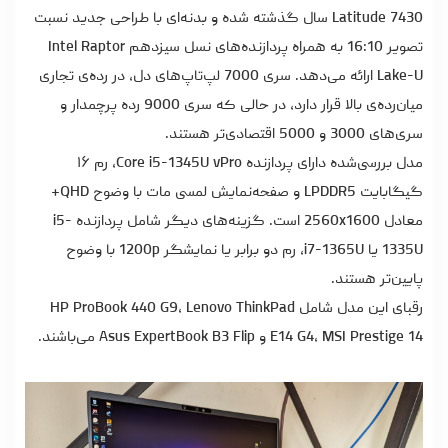
Latitude 7430 سال گذشته شده و بدنه‌ای با طراحی جدید نسبت
تصویر 16:10 به همراه پردازنده‌های نسل سیزدهم Intel Raptor
Lake-U ارائه می‌دهد. سری 7000 لپ‌تاپ‌های دل، در رده‌ی تجاری
میان‌رده‌ی بالا قرار دارد، در حالی که سری 9000 رده پرچمدار و
سری‌های 3000 و 5000 اقتصادی‌تر هستند.
مدل بررسی‌شده دارای پردازنده Core i5-1345U vPro، رم ۱۶
گیگابایت LPDDR5 و صفحه‌نمایش لمسی مات با وضوح QHD+
معادل 2560x1600 است. گزینه‌های دیگر شامل پردازنده i5-
1335U یا i7-1365U، رم دو برابر یا نمایشگر 1200p با وضوح
پایین‌تر هستند.
رقبای این مدل شامل HP ProBook 440 G9، Lenovo ThinkPad
E14 G4، MSI Prestige 14 و Asus ExpertBook B3 Flip می‌باشند.