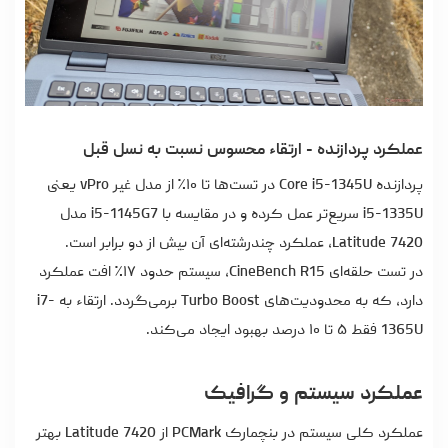
عملکرد پردازنده - ارتقاء محسوس نسبت به نسل قبل
پردازنده Core i5-1345U در تست‌ها تا ۱۰٪ از مدل غیر vPro یعنی
i5-1335U سریع‌تر عمل کرده و در مقایسه با i5-1145G7 مدل
Latitude 7420، عملکرد چندرشته‌ای آن بیش از دو برابر است.
در تست حلقه‌ای CineBench R15، سیستم حدود ۱۷٪ افت عملکرد
دارد، که به محدودیت‌های Turbo Boost برمی‌گردد. ارتقاء به i7-
1365U فقط ۵ تا ۱۰ درصد بهبود ایجاد می‌کند.
عملکرد سیستم و گرافیک
عملکرد کلی سیستم در بنچمارک PCMark از Latitude 7420 بهتر