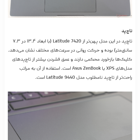
تاچ‌پد
تاچ‌پد در این مدل پهن‌تر از Latitude 7420 (با ابعاد ۱۳.۴ در ۷.۳
سانتی‌متر) بوده و حرکت روانی در سرعت‌های مختلف نشان می‌دهد.
کلیک‌ها بازخورد محکمی دارند و عمق فشردن بیشتر از تاچ‌پدهای
مدل‌های XPS یا Asus ZenBook است. استفاده از آن به‌ مراتب
راحت‌تر از تاچ‌پد نامطلوب مدل Latitude 9440 است.