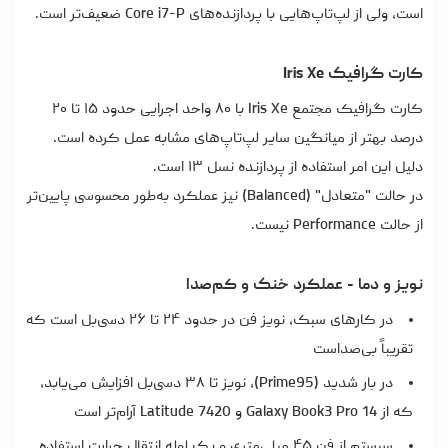
است، ولی از لپ‌تاپ‌هایی با پردازنده‌های Core i7-P ضعیف‌تر است.
کارت گرافیک Iris Xe
کارت گرافیک مجتمع Iris Xe با ۸۰ واحد اجرایی حدود ۱۵ تا ۲۰
درصد بهتر از میانگین سایر لپ‌تاپ‌های مشابه عمل کرده است.
دلیل این امر استفاده از پردازنده نسل ۱۳ است.
در حالت "متعادل" (Balanced) نیز عملکرد به‌طور محسوسی پایین‌تر
از حالت Performance نیست.
نویز و دما - عملکرد خنک و کم‌صدا
در کارهای سبک، نویز فن در حدود ۲۴ تا ۲۶ دسی‌بل است که
تقریباً بی‌صداست
در بار شدید (Prime95)، نویز تا ۳۸ دسی‌بل افزایش می‌یابد،
که از Galaxy Book3 Pro 14 و Latitude 7420 آرام‌تر است
سیستم از فن ۴۵ میلی‌متری و یک لوله انتقال حرارت استفاده