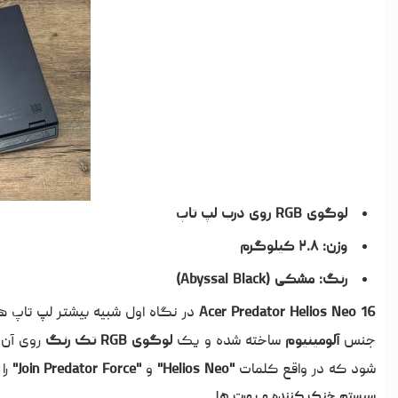
لوگوی RGB روی درب لپ تاپ
وزن: ۲.۸ کیلوگرم
رنگ: مشکی (Abyssal Black)
Acer Predator Helios Neo 16
در نگاه اول شبیه بیشتر لپ تاپ ها
جنس
آلومینیوم
ساخته شده و یک
لوگوی RGB تک رنگ
روی آن 
شود که در واقع کلمات
"Helios Neo"
و
"Join Predator Force"
را
سیستم خنک کننده و پورت ها