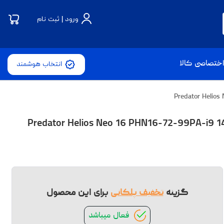
ورود | ثبت نام
ختصاصی کالا
انتخاب هوشمند
Predator Helios Neo 16 PHN16-72-99PA-i9 14900HX-16GB DD
گزینه
تخفیف پلکانی
برای این محصول
فعال میباشد