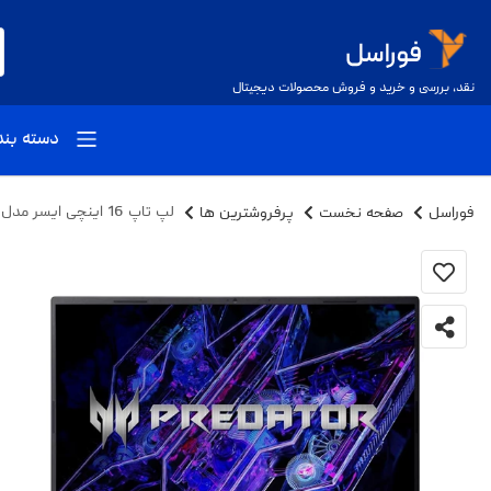
نقد، بررسی و خرید و فروش محصولات دیجیتال
دسته بن
فوراسل
صفحه نخست
پرفروشترین ها
لپ تاپ 16 اینچی ایسر مدل Predator Helios Neo 16 PHN16-72-99PA-i9 14900HX-16GB DDR5-1TB SSD-RTX4060-FHD