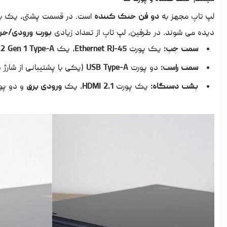
لپ تاپ مجهز به
دو فن خنک کننده
است. در قسمت پشتی، یک بخش 
دیده می شوند. در طرفین، لپ تاپ از تعداد زیادی
پورت ورودی/خر
سمت چپ:
یک پورت
Ethernet RJ-45
، یک
2 Gen 1 Type-A
سمت راست:
دو پورت
USB Type-A
(یکی با پشتیبانی از شار
پشت دستگاه:
یک پورت
HDMI 2.1
، یک
ورودی برق
و دو پو