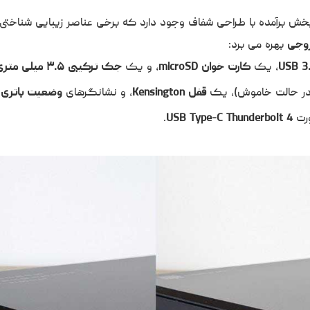
برآمده با طراحی شفاف وجود دارد که برخی عناصر زیبایی شناختی د
وجی
بهره می برد:
USB 3.
، یک
کارت خوان microSD
، و یک
جک ترکیبی ۳.۵ میلی متری صدا
ژ در حالت خاموش)، یک
قفل Kensington
، و نشانگرهای
وضعیت باتری 
رت
USB Type-C Thunderbolt 4
.