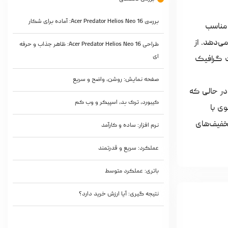
بررسی Acer Predator Helios Neo 16: آماده برای شکار
 مناسب
می‌دهد. از
طراحی Acer Predator Helios Neo 16: ظاهر جذاب و حرفه
ای
 گرافیک
صفحه نمایش: روشن، واضح و سریع
در حالی که
کیبورد، ترک پد، اسپیکر و وب کم
ی با
خفیف‌های
نرم افزار: ساده و کارآمد
عملکرد: سریع و قدرتمند
باتری: عملکرد متوسط
نتیجه گیری: آیا ارزش خرید دارد؟