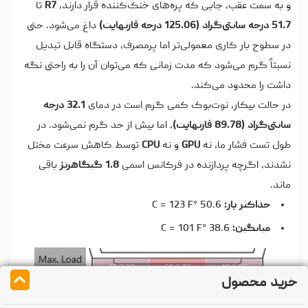
و به سمت عقب، جایی که پره‌های خنک‌کننده قرار دارند،
R7
تا
51.7 درجه سانتی‌گراد (125.06 درجه فارنهایت)
داغ می‌شود. حتی
در سطوح بار کاری معمولی‌تر اما پرمصرف، دستگاه قابل تبدیل
نسبتاً گرم می‌شود که مدت زمانی که می‌توان آن را به راحتی نگه
داشت را محدود می‌کند.
در حالت بیکار، نوت‌بوک کمی گرم است در دمای
32.1 درجه
سانتی‌گراد (89.78 فارنهایت)
، اما بیش از حد گرم نمی‌شود. در
طول تست فشار ما، نه
GPU
و نه
CPU
توسط کاهش سرعت مختل
نشدند، اگرچه پردازنده در فرکانس اسمی
1.8 گیگاهرتز
باقی
ماند.
حداکثر بار:
50.6 °C = 123 F
میانگین:
38.6 °C = 101 F
خرید محصول