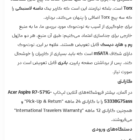
Torx
است، بلکه نیازمند این است که کاربر یک
دامنه لاستیکی
را
که سه پیچ Torx اضافی را پنهان می‌کند، بردارد.
برای جلوگیری از آسیب به نوت‌بوک مورد بررسی ما، ما به منبع
خارجی برای جداسازی اعتماد می‌کنیم: طبق آن منبع، هر دو ماژول
رم
و
هارد دیسک
قابل تعویض هستند. علاوه بر این، نوت‌بوک
دارای شکاف
mSATA
است که باید بسیاری از کاربران را خوشحال
کند. پس از برداشتن صفحه پایین،
باتری
قابل تعویض است در
صورت نیاز.
گارانتی
در آلمان، بیشتر فروشگاه‌های آنلاین لپ‌تاپ
Acer Aspire R7-571G-
53338G75ass
را با گارانتی 24 ماهه "Pick-Up & Return" و
همچنین گارانتی 12 ماهه "International Travelers Warranty"
می‌فروشند.
دستگاه‌های ورودی