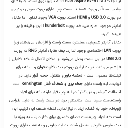
از آنجا که
Acer Aspire R7-571G
فاقد درایو نوری است، جنبه‌های
جانبی نسبتاً بی‌پورت هستند. سمت چپ دارای پورت صوتی ترکیبی،
دو پورت
USB 3.0
و
HDMI
است. پورت
VGA
وجود ندارد، اما کابل
آداپتر موجود اجازه می‌دهد پورت
Thunderbolt
این وظیفه را بر
عهده گیرد.
کابل آداپتر همچنین عملکرد سمت راست را افزایش می‌دهد، زیرا
پورت
LAN
اختصاصی وجود ندارد. یک کابل آداپتر
RJ45
به پورت
USB 2.0
در این سمت وصل می‌شود و امکان اتصال شبکه کابلی را
فراهم می‌کند. در کنار این پورت، یک
کارت‌خوان
و - که برای
تبلت‌ها معمول است -
دکمه پاور
و
کنترل حجم
قرار دارد. در
نهایت، لبه راست دارای
جک برق
و
شکاف قفل Kensington
است.
اتصالات "بیشتر و بزرگ‌تر" در لبه چپ قرار دارند که برای افراد
راست‌دست مفید است. کانکتور برق در سمت راست به دلیل طراحی
زاویه‌ای خود به فضای زیادی نیاز ندارد. نقطه ضعف این ترتیب این
است که افراد چپ‌دست فضای کمتری برای کار دارند، به ویژه با
یک ماوس خارجی متصل شده. نه لبه جلویی و نه عقب دارای پورت