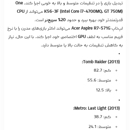
تبدیل بازی را در تنظیمات متوسط و بالا به خوبی اجرا کند،
One
K56-3F (Intel Core i7-4700MQ، GT 750M)
می‌تواند از
CPU
قدرتمندتر خود بهره ببرد و حدود
20% سریع‌تر
است.
لپ‌تاپ
Acer Aspire R7-571G
می‌تواند اکثر بازی‌های مدرن را با نرخ
فریم مناسب به لطف
GPU
اختصاصی خود اجرا کند. با این حال، نیاز
به کاهش تنظیمات به حالت بالا یا متوسط دارد.
Tomb Raider (2013):
کم: 82.7
متوسط: 55.6
بالا: 12.5
Metro: Last Light (2013):
کم: 38.7
متوسط: 24.1