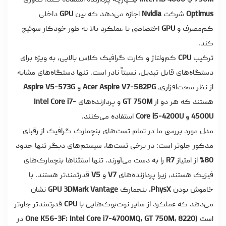
Optimus
شرکت
Nvidia
اجازه می‌دهد که بین
GPU
داخلی
کم‌مصرف و
GPU
اختصاصی با عملکرد بالا به طور خودکار سوئیچ
کند.
ترکیب
CPU
کم‌ولتاژ و کارت گرافیک کلاس بالایی، به ویژه برای
دستگاه‌های قابل تبدیل، نسبتاً نادر است. تنها دستگاه‌های مشابه
از نظر سخت‌افزاری،
Acer Aspire V7-582PG
و
Aspire V5-573G
هستند که هر دو از
GT 750M
و پردازنده‌های
Intel Core i7-
4500U
و
Core i5-4200U
استفاده می‌کنند.
مدل مورد بررسی ما در تمام تست‌های بنچمارک گرافیک از رقبای
مذکور جلوتر است: در برخی تست‌ها، سیستم‌های دیگر تنها حدود
80%
از امتیاز
R7
را به دست می‌آورند. تنها استثناها بنچمارک‌های
فیزیک هستند، زیرا پردازنده‌های
V7
و
V5
قدرتمندتر هستند. با
خاموش بودن
PhysX
، بنچمارک
GPU 3DMark Vantage
نشان
می‌دهد که عملکرد از سایر نوت‌بوک‌هایی با
CPU
قدرتمندتر جلوتر
است (
One K56-3F: Intel Core i7-4700MQ، GT 750M، 8220
در