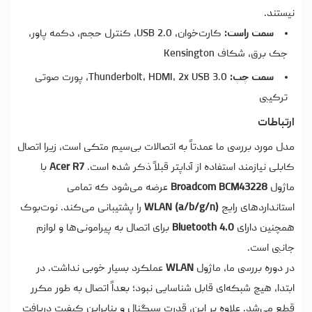
نیستند.
سمت راست:
کارت‌خوان، USB 2.0، کنترل حجم، دکمه پاور،
جک برق، شکاف Kensington
سمت چپ:
Thunderbolt، HDMI، 2x USB 3.0، پورت صوتی
ترکیبی
ارتباطات
مدل مورد بررسی ما عمدتاً به اتصالات بی‌سیم متکی است، زیرا اتصال
کابلی نیازمند استفاده از آداپتر قبلاً ذکر شده است.
Acer R7
با
ماژول
Broadcom BCM43228
عرضه می‌شود که تمامی
استانداردهای رایج
WLAN (a/b/g/n)
را پشتیبانی می‌کند. نوت‌بوک
همچنین دارای
Bluetooth 4.0
برای اتصال به پیرامونی‌ها و لوازم
جانبی است.
در دوره بررسی ما، ماژول
WLAN
عملکرد بسیار خوبی نداشت. در
ابتدا، هیچ شبکه‌ای قابل شناسایی نبود؛ بعداً اتصال به طور مکرر
قطع می‌شد. علاوه بر این، قدرت سیگنال و بنابراین کیفیت دریافت