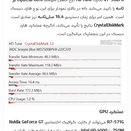
V7-582PG
ندارد،
HD Tune
نرخ انتقال متوسط
88.6 مگابایت بر
ثانیه
را تایید می‌کند که در بالای نمودار برای این نوع هارد دیسک
است. همین امر برای زمان دسترسی
16.4 میلی‌ثانیه
نیز صادق است.
CrystalDiskMark
نتایج را تأیید می‌کند، اگرچه عملکرد هارد
دیسک در این بنچمارک میانگین است.
عملکرد GPU
R7-571G
می‌تواند از کارت گرافیک اختصاصی
Nvidia GeForce GT
750M
یا
Intel HD 4000
یکپارچه پردازنده استفاده کند. فناوری