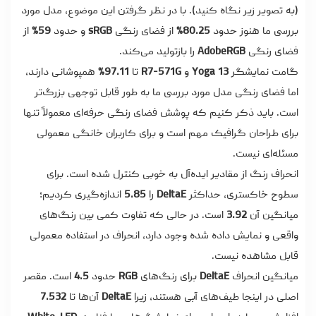
(به تصویر زیر نگاه کنید). با در نظر گرفتن این موضوع، مدل مورد
بررسی ما هنوز حدود
80.25%
از فضای رنگی
sRGB
و حدود
59%
از
فضای رنگی
AdobeRGB
را بازتولید می‌کند.
گامت نمایشگر
Yoga 13
و
R7-571G
تا
97.11%
همپوشانی دارند،
اما فضای رنگی مدل مورد بررسی ما به طور قابل توجهی بزرگ‌تر
است. باید ذکر کنیم که پوشش فضای رنگی حرفه‌ای معمولاً تنها
برای طراحان گرافیک مهم است و برای کاربران خانگی معمولی
مسئله‌ای نیست.
انحراف رنگ از مقادیر ایده‌آل به خوبی کنترل شده است. برای
سطوح خاکستری، حداکثر
DeltaE
را
5.85
اندازه‌گیری کردیم؛
میانگین آن
3.92
است. در حالی که تفاوت کمی بین رنگ‌های
واقعی و نمایش داده شده وجود دارد، انحراف در استفاده معمولی
قابل مشاهده نیست.
میانگین انحراف
DeltaE
برای رنگ‌های
RGB
حدود
4.5
است. مقصر
اصلی در اینجا طیف‌های آبی هستند، زیرا
DeltaE
آن‌ها تا
7.532