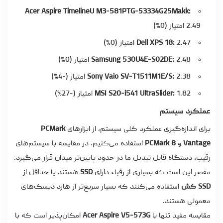
Acer Aspire TimelineU M3-581PTG-53334G25Makk:
2.49 امتیاز (0%)
2.47 امتیاز (0%)
Dell XPS 18:
2.48 امتیاز (0%)
Samsung 530U4E-S02DE:
2.38 امتیاز (-4%)
Sony Vaio SV-T1511M1E/S:
1.82 امتیاز (-27%)
MSI S20-i541 UltraSlider:
عملکرد سیستم
برای اندازه‌گیری عملکرد کلی سیستم، از ابزارهای
PCMark
Vantage
و
PCMark 8
استفاده می‌کنیم. در مقایسه با سیستم‌های
رقیب، دستگاه قابل تبدیل ما در حدود پایین‌تر میدان قرار می‌گیرد.
مقصر این است که بسیاری از رقباء دارای
SSD
هستند یا حداقل از
SSD کش
استفاده می‌کنند که بسیار سریع‌تر از هارد دیسک‌های
معمولی هستند.
مقایسه مفید تنها با
Acer Aspire V5-573G
امکان‌پذیر است که با