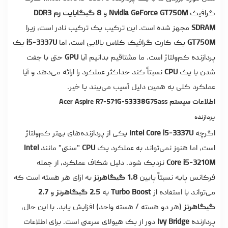
گرافیک
Nvidia GeForce GT750M
و
8 گیگابایت رم DDR3
SDRAM
مجهز شده است. این ترکیب یک ترکیب نادر است، زیرا
GT750M
یک کارت گرافیک کلاس بالایی است، اما
i5-3337U
یک
پردازنده کم‌ولتاژ است. ما مشتاقیم بدانیم آیا
GPU
حتی با جفت
شدن با یک
CPU
نسبتاً کند حداکثر عملکرد را ارائه می‌دهد و آیا
عملکرد کلی به همین دلیل آسیب می‌بیند یا خیر.
اطلاعات سیستم
Acer Aspire R7-571G-53338G75ass
پردازنده
اگرچه
Intel Core i5-3337U
یکی از پردازنده‌های بهتر کم‌ولتاژ
است، اما هنوز نمی‌تواند به عملکرد یک
CPU
"سنتی" مانند
Intel
Core i5-3210M
نزدیک شود. دلیل شکاف عملکرد، از جمله
فرکانس پایه نسبتاً پایین
1.8 گیگاهرتز
به ازای هر هسته است که
می‌تواند با استفاده از
Turbo Boost
به
2.5 گیگاهرتز
و
2.7
گیگاهرتز
(هر دو هسته / هسته واحد) افزایش یابد. با این حال،
پردازنده
Ivy Bridge
دور از یک هیولای سرعتی است. برای اطلاعات