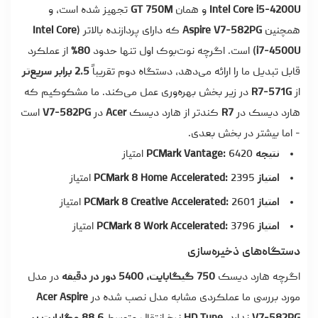
Intel Core i5-4200U
و همان
GT 750M
تجهیز شده است، و
همچنین
Aspire V7-582PG
که دارای پردازنده بالاتر (
Intel Core
i7-4500U
) است. اگرچه نوت‌بوک اول تنها حدود
80%
از عملکرد
قابل تبدیل ما را ارائه می‌دهد، دستگاه دوم تقریباً
2.5 برابر سریع‌تر
از
R7-571G
در زیر بخش بهره‌وری عمل می‌کند. ما مشکوکیم که
هارد دیسک در
R7
کندتر از هارد دیسک
Acer
در
V7-582PG
است
- اما بیشتر در بخش بعدی.
نتیجه PCMark Vantage:
6420 امتیاز
امتیاز PCMark 8 Home Accelerated:
2395 امتیاز
امتیاز PCMark 8 Creative Accelerated:
2601 امتیاز
امتیاز PCMark 8 Work Accelerated:
3796 امتیاز
دستگاه‌های ذخیره‌سازی
اگرچه هارد دیسک
750 گیگابایت، 5400 دور در دقیقه
در مدل
مورد بررسی ما عملکردی مشابه مدل نصب شده در
Acer Aspire