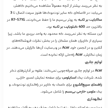
به نظر می‌رسد بیشتر از آنچه معمولاً مشاهده می‌کنیم کاهش
می‌یابد: در فاصله‌ای که سایر نوت‌بوک‌ها هنوز سرعت اتصال تا
3
مگابایت بر ثانیه
به روتر بی‌سیم ما را حفظ می‌کردند،
R7-571G
در
بالاترین حد
400 کیلوبایت بر ثانیه
بود.
این مسئله به نظر نمی‌رسد که محدود به واحد بررسی ما باشد، زیرا
بسیاری از کاربران همان مشکل را در بخش نظرات فروشگاه‌های
آنلاین و در انجمن خود
Acer
در وب‌سایت آن‌ها گزارش می‌دهند. در
زمان نگارش،
Acer
راه‌حلی ارائه نکرده است.
لوازم جانبی
Acer
در لوازم جانبی صرفه‌جویی نمی‌کند: علاوه بر آداپترهای ذکر
شده، شرکت یک
استایلوس
برای صفحه نمایش لمسی خازنی،
راهنمای سریع‌الشروع
برای کمک به کاربر در راه‌اندازی نوت‌بوک، و
یک
ماوس خارجی بی‌سیم
را شامل می‌شود.
نگهداری
دسترسی به اجزای داخلی نه تنها شامل حذف ده پیچ قابل مشاهده