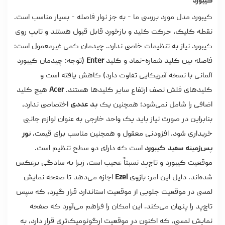
کیبورد
کیبورد مدل مورد بررسی ما - به جز نوار فاصله - بسیار مناسب است.
نقطه کلیک، حرکت کلید و بازخورد قابل قبول هستند و تایپ روی
کیبورد نیاز به تنظیمات خاصی ندارد. چیدمان کمی غیرمعمول است:
فاصله بین کلید شماره-نماد و کلید
Enter
(توجه: چیدمان کیبورد
آلمانی با نسخه آمریکایی تفاوت دارد) کاهش یافته است و
کلیدهای فلش نصف ارتفاع سایر کلیدها هستند.
Acer
هیچ کلید
اضافی را شامل نمی‌شود؛ همچنین یک
پد عددی
اختصاصی ندارد،
بنابراین در صورت نیاز باید یک واحد خارجی به عنوان لوازم جانبی
خریداری شود. افزودنی معقول و همچنین مناسب برای قیمت،
نور
پس‌زمینه سفید کیبورد
است که دارای دو سطح تنظیم است.
موقعیت کیبورد و تاچ‌پد نسبتاً عجیب است، زیرا به سادگی برعکس
شده‌اند. دلیل این امر: بازوی
Ezel
اجازه می‌دهد تا صفحه نمایش
لمسی در موقعیت جلویی از موقعیت استاندارد قرار گیرد، که سپس
تاچ‌پد را پنهان می‌کند. این امکان را فراهم می‌آورد که صفحه
نمایش لمسی، که اکنون در موقعیت ارگونومیک‌تری قرار دارد، به