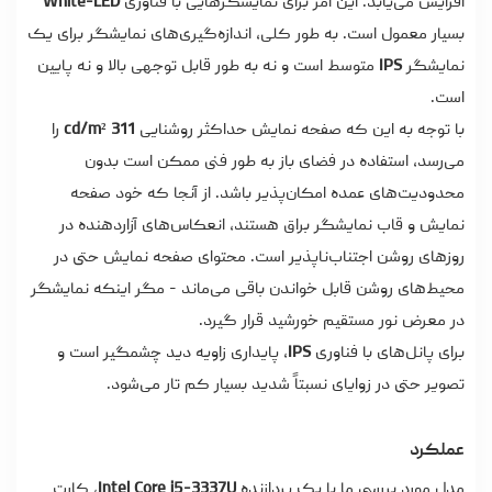
افزایش می‌یابد. این امر برای نمایشگرهایی با فناوری
White-LED
بسیار معمول است. به طور کلی، اندازه‌گیری‌های نمایشگر برای یک
نمایشگر
IPS
متوسط است و نه به طور قابل توجهی بالا و نه پایین
است.
با توجه به این که صفحه نمایش حداکثر روشنایی
311 cd/m²
را
می‌رسد، استفاده در فضای باز به طور فنی ممکن است بدون
محدودیت‌های عمده امکان‌پذیر باشد. از آنجا که خود صفحه
نمایش و قاب نمایشگر براق هستند، انعکاس‌های آزاردهنده در
روزهای روشن اجتناب‌ناپذیر است. محتوای صفحه نمایش حتی در
محیط‌های روشن قابل خواندن باقی می‌ماند - مگر اینکه نمایشگر
در معرض نور مستقیم خورشید قرار گیرد.
برای پانل‌های با فناوری
IPS
، پایداری زاویه دید چشمگیر است و
تصویر حتی در زوایای نسبتاً شدید بسیار کم تار می‌شود.
عملکرد
مدل مورد بررسی ما با یک پردازنده
Intel Core i5-3337U
، کارت