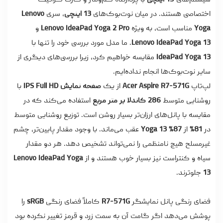
اختصاصی هستند. در میان نوت‌بوک‌های
13 اینچی
، سری
Lenovo
Yoga
مناسب است، به ویژه
Lenovo IdeaPad Yoga 2 Pro
و
Lenovo IdeaPad Yoga 13
. ما مدل مورد بررسی خود را تنها با
IdeaPad Yoga 13
مقایسه خواهیم کرد، زیرا بررسی‌های دیگری از
سایر نوت‌بوک‌ها انجام نداده‌ایم.
لپ‌تاپ
Acer Aspire R7-571G
از یک
صفحه نمایش IPS Full HD
با
روشنایی متوسط
286 کاندلا بر متر مربع
استفاده می‌کند که در
مقایسه با پانل‌های ارزان‌تر بسیار روشن است. توزیع روشنایی متوسط
در
81%
از
87%
Yoga 13
عقب می‌ماند. با وجود مقدار پایین‌تر، چشم
غیرمسلح هیچ نامنظمی را نمی‌تواند تشخیص دهد. هر دو مقدار
سیاه و کنتراست نیز بسیار خوب هستند و از
Lenovo IdeaPad Yoga
13
جلوترند.
فضای رنگی پانل نمایشگر
R7-571G
کاملاً فضای رنگی
sRGB
را
پوشش می‌دهد اگر گامت آن به سمت زرد و قرمز تغییر نکرده بود