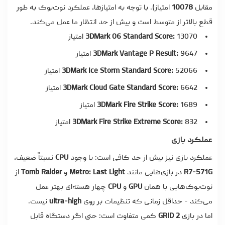
مقابل
10078
امتیاز). با توجه به امتیازها، عملکرد نوت‌بوک به طور
قطع بالاتر از متوسط است و بیش از حد انتظار ما عمل می‌کند.
13070 امتیاز
3DMark 06 Standard Score:
9647 امتیاز
3DMark Vantage P Result:
52066 امتیاز
3DMark Ice Storm Standard Score:
6642 امتیاز
3DMark Cloud Gate Standard Score:
1689 امتیاز
3DMark Fire Strike Score:
832 امتیاز
3DMark Fire Strike Extreme Score:
عملکرد بازی
عملکرد بازی نیز بیش از حد کافی است: با وجود
CPU
نسبتاً ضعیف،
R7-571G
در بازی‌هایی مانند
Metro: Last Light
و
Tomb Raider
از
نوت‌بوک‌هایی با همان
GPU
و
CPU
چهار هسته‌ای بهتر عمل
می‌کند - حداقل زمانی که تنظیمات بر روی
ultra-high
نیست.
اما در بازی
GRID 2
کمی متفاوت است: حتی اگر دستگاه قابل