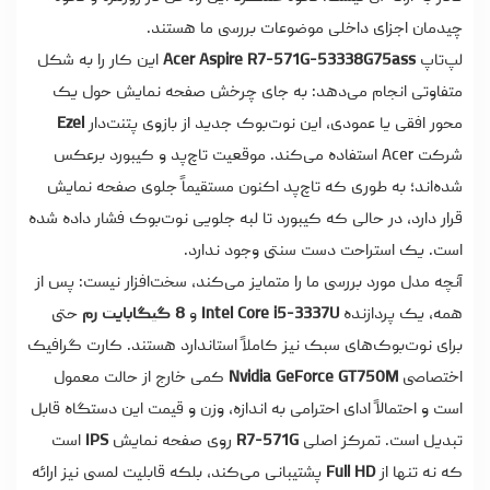
چیدمان اجزای داخلی موضوعات بررسی ما هستند.
لپ‌تاپ
Acer Aspire R7-571G-53338G75ass
این کار را به شکل
متفاوتی انجام می‌دهد: به جای چرخش صفحه نمایش حول یک
محور افقی یا عمودی، این نوت‌بوک جدید از بازوی پتنت‌دار
Ezel
شرکت Acer استفاده می‌کند. موقعیت تاچ‌پد و کیبورد برعکس
شده‌اند؛ به طوری که تاچ‌پد اکنون مستقیماً جلوی صفحه نمایش
قرار دارد، در حالی که کیبورد تا لبه جلویی نوت‌بوک فشار داده شده
است. یک استراحت دست سنتی وجود ندارد.
آنچه مدل مورد بررسی ما را متمایز می‌کند، سخت‌افزار نیست: پس از
همه، یک پردازنده
Intel Core i5-3337U
و
8 گیگابایت رم
حتی
برای نوت‌بوک‌های سبک نیز کاملاً استاندارد هستند. کارت گرافیک
اختصاصی
Nvidia GeForce GT750M
کمی خارج از حالت معمول
است و احتمالاً ادای احترامی به اندازه، وزن و قیمت این دستگاه قابل
تبدیل است. تمرکز اصلی
R7-571G
روی صفحه نمایش
IPS
است
که نه تنها از
Full HD
پشتیبانی می‌کند، بلکه قابلیت لمسی نیز ارائه