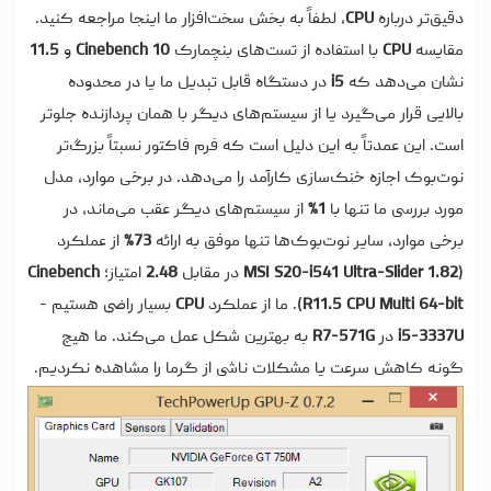
دقیق‌تر درباره
CPU
، لطفاً به بخش سخت‌افزار ما
اینجا
مراجعه کنید.
مقایسه
CPU
با استفاده از تست‌های بنچمارک
Cinebench 10
و
11.5
نشان می‌دهد که
i5
در دستگاه قابل تبدیل ما یا در محدوده
بالایی قرار می‌گیرد یا از سیستم‌های دیگر با همان پردازنده جلوتر
است. این عمدتاً به این دلیل است که فرم فاکتور نسبتاً بزرگ‌تر
نوت‌بوک اجازه خنک‌سازی کارآمد را می‌دهد. در برخی موارد، مدل
مورد بررسی ما تنها با
1%
از سیستم‌های دیگر عقب می‌ماند، در
برخی موارد، سایر نوت‌بوک‌ها تنها موفق به ارائه
73%
از عملکرد
(
MSI S20-i541 Ultra-Slider 1.82
در مقابل
2.48
امتیاز؛
Cinebench
R11.5 CPU Multi 64-bit
). ما از عملکرد
CPU
بسیار راضی هستیم -
i5-3337U
در
R7-571G
به بهترین شکل عمل می‌کند. ما هیچ
گونه کاهش سرعت یا مشکلات ناشی از گرما را مشاهده نکردیم.