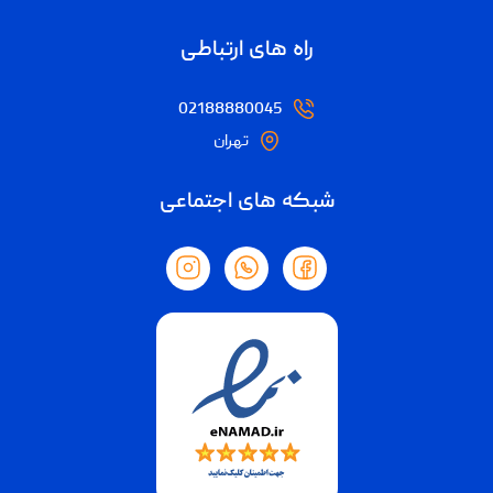
راه های ارتباطی
02188880045
تهران
شبکه های اجتماعی