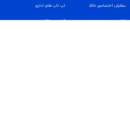
سفارش اختصاصی کالا
لپ تاپ های اداری
فلش مموری
آخرین مقالات
فلش مموری بر اساس ظرفیت
لپ‌تاپ‌های ARM Snapdragon
فلش مموری بر اساس پورت
بررسی کارت حافظه Lexar Silver
Plus microSDXC
فلش مموری بر اساس برند
درک بصری مدل‌های زبانی بزرگ
بدون داده تصویری
مدل صوتی فضایی نوین MIT برای
درک سه‌بعدی محیط
راه های ارتباطی