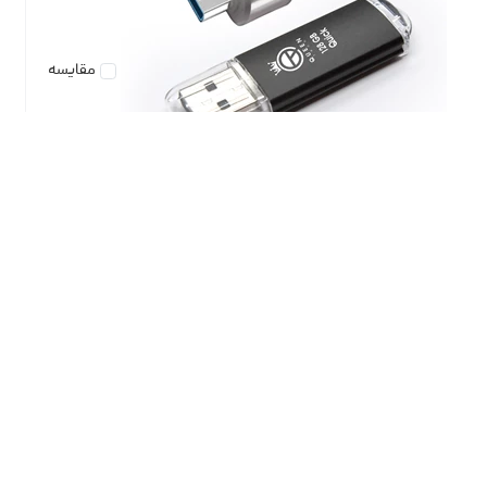
مقایسه
فلش مموری کوئین تک مدل QUICK tcplus ظرفیت 128
گیگابایت به همراه مبدل USB-C
تماس بگیرید