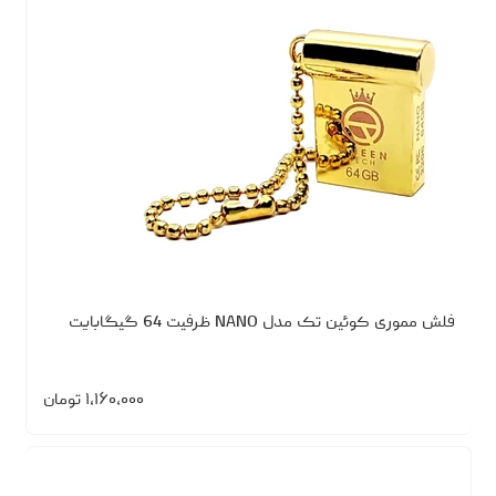
فلش مموری کوئین تک مدل NANO ظرفیت 64 گیگابایت
۱،۱۶۰،۰۰۰
تومان