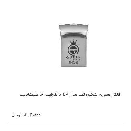
فلش مموری کوئین تک مدل STEP ظرفیت 64 گیگابایت
۱،۴۴۴،۸۰۰
تومان