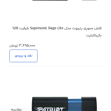
فلش مموری پتریوت مدل Supersonic Rage Lite ظرفیت 128
گیگابایت
۳،۶۹۵،۰۰۰
تومان
نقد و بررسی
مقایسه