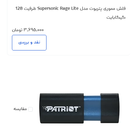
فلش مموری پتریوت مدل Supersonic Rage Lite ظرفیت 128
گیگابایت
۳،۶۹۵،۰۰۰
تومان
نقد و بررسی
مقایسه