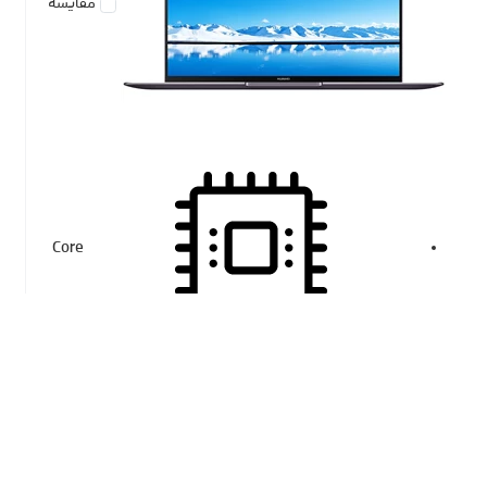
مقایسه
Core
i7
16
GB