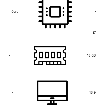
Core
i7
16
GB
13.9