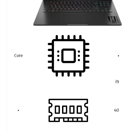
Core
i9
40