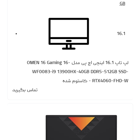
GB
16.1
لپ تاپ 16.1 اینچی اچ‌ پی مدل OMEN 16 Gaming 16-
WF0083-i9 13900HX-40GB DDR5-512GB SSD-
RTX4060-FHD-W - کاستوم شده
تماس بگیرید