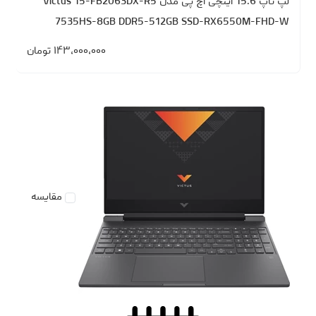
لپ تاپ 15.6 اینچی اچ‌ پی مدل Victus 15-FB2063DX-R5
7535HS-8GB DDR5-512GB SSD-RX6550M-FHD-W
۱۴۳،۰۰۰،۰۰۰
تومان
مقایسه