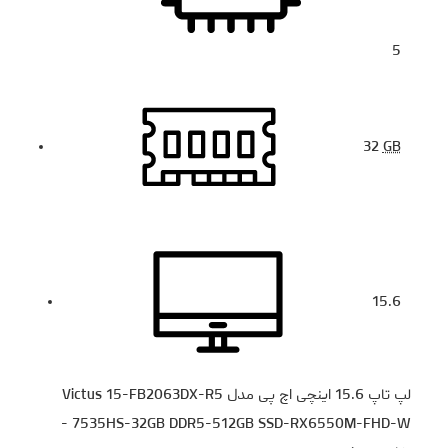
5
32
GB
15.6
لپ تاپ 15.6 اینچی اچ‌ پی مدل Victus 15-FB2063DX-R5
7535HS-32GB DDR5-512GB SSD-RX6550M-FHD-W -