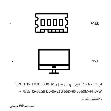
32
GB
15.6
لپ تاپ 15.6 اینچی اچ‌ پی مدل Victus 15-FB2063DX-R5
7535HS-32GB DDR5-2TB SSD-RX6550M-FHD-W -
کاستوم شده
۲۱۶،۰۰۰،۰۰۰
تومان