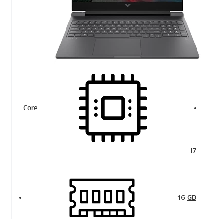
Core
i7
16
GB