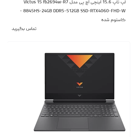
لپ تاپ 15.6 اینچی اچ‌ پی مدل Victus 15 fb2694w-R7
8845HS-24GB DDR5-512GB SSD-RTX4060-FHD-W -
کاستوم شده
تماس بگیرید