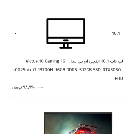
16.1
لپ تاپ 16.1 اینچی اچ‌ پی مدل Victus 16 Gaming 16-
r0025nia-i7 13700H-16GB DDR5-512GB SSD-RTX3050-
FHD
۹۸،۹۹۰،۰۰۰
تومان