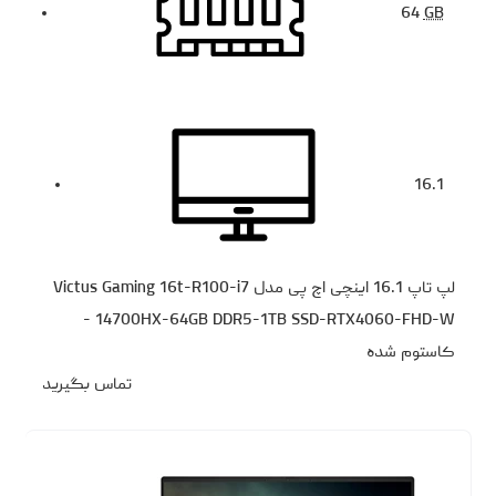
64
GB
16.1
لپ تاپ 16.1 اینچی اچ‌ پی مدل Victus Gaming 16t-R100-i7
14700HX-64GB DDR5-1TB SSD-RTX4060-FHD-W -
کاستوم شده
تماس بگیرید