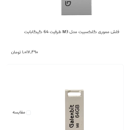
فلش مموری گلکسبیت مدل M3 ظرفیت 64 گیگابایت
۱،۰۱۷،۴۹۰
تومان
مقایسه