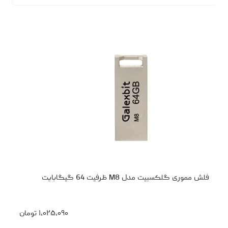
فلش مموری گلکسبیت مدل M8 ظرفیت 64 گیگابایت
۱،۰۲۵،۰۹۰
تومان