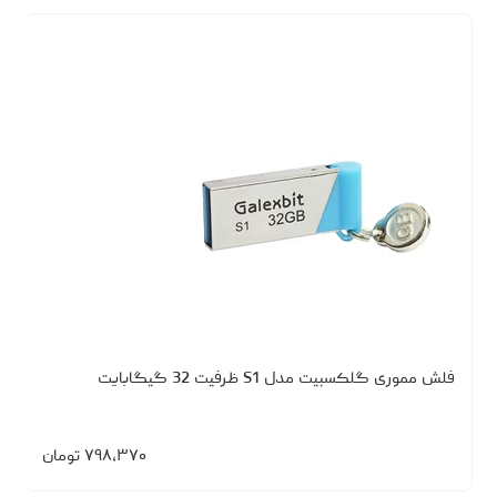
فلش مموری گلکسبیت مدل S1 ظرفیت 32 گیگابایت
۷۹۸،۳۷۰
تومان