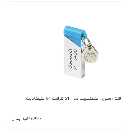
فلش مموری گلکسبیت مدل S1 ظرفیت 64 گیگابایت
۱،۰۳۶،۹۳۰
تومان