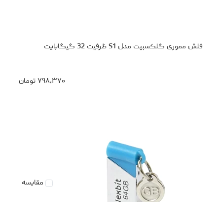
فلش مموری گلکسبیت مدل S1 ظرفیت 32 گیگابایت
۷۹۸،۳۷۰
تومان
مقایسه