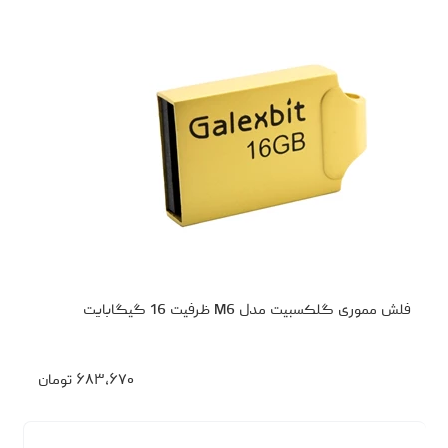
فلش مموری گلکسبیت مدل M6 ظرفیت 16 گیگابایت
۶۸۳،۶۷۰
تومان