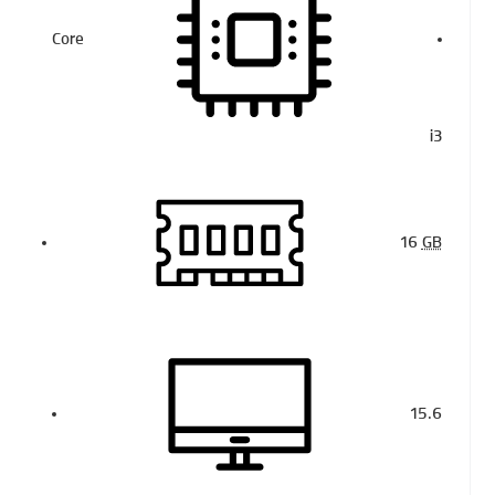
Core
i3
16
GB
15.6