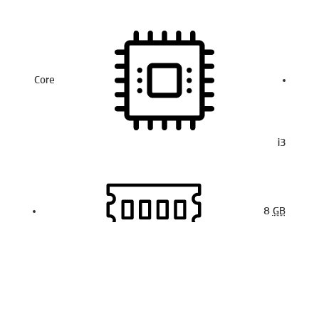
Core
i3
8
GB