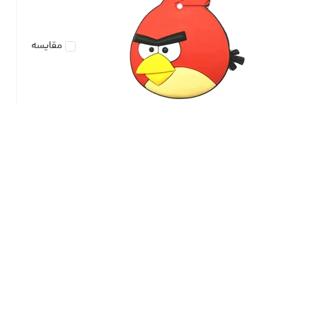
مقایسه
فلش مموری دایا دیتا طرح Angrybird مدل PC1042 ظرفیت 64
گیگابایت
تماس بگیرید