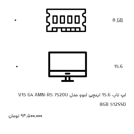
8
GB
15.6
لپ تاپ 15.6 اینچی لنوو مدل V15 G4 AMN-R5 7520U
8GB 512SSD
۹۴،۵۰۰،۰۰۰
تومان