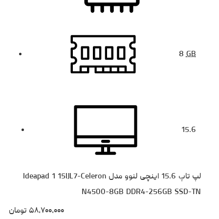
8
GB
15.6
لپ تاپ 15.6 اینچی لنوو مدل Ideapad 1 15IJL7-Celeron
N4500-8GB DDR4-256GB SSD-TN
۵۸،۷۰۰،۰۰۰
تومان