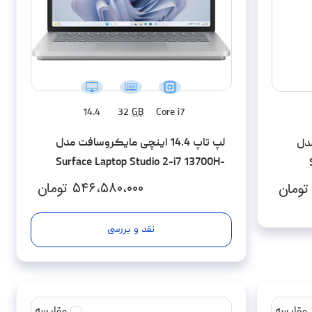
14.4
32
GB
Core i7
لپ تاپ 14.4 اینچی مایکروسافت مدل
 مدل
Surface Laptop Studio 2-i7 13700H-
32GB LPDDR5x-1SSD-RTX4050-Touch
Sn
۵۴۶،۵۸۰،۰۰۰
تومان
تومان
نقد و بررسی
مقایسه
مقایسه