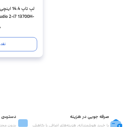
لپ تاپ .4
udio 2-i7 13700H-
5x-512SSD-Touch
۰
نقد 
صرفه جویی در هزینه
دسترسی ب
با خرید هوشمندانه، هزینه‌های اضافی را کاهش
بدون محدو