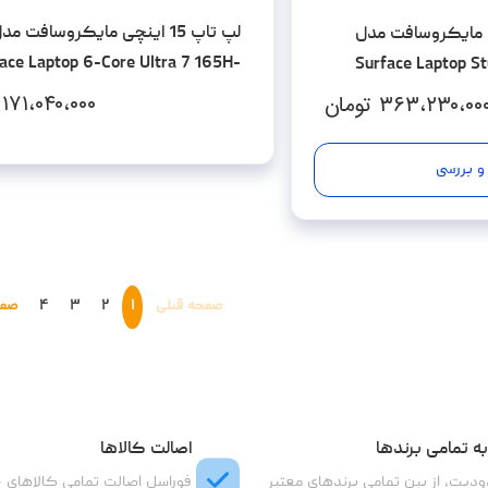
لپ تاپ 15 اینچی مایکروسافت مد
14 اینچی مایکروسافت مدل
ace Laptop 6-Core Ultra 7 165H-
Surface Laptop St
16GB LPDDR5x-256SSD-Touch
16GB LPDDR
۱۷۱،۰۴۰،۰۰۰
۳۶۳،۲۳۰،۰۰
تومان
و بررسی
صفحه قبلی
۱
۲
۳
۴
صفح
ه تمامی برندها
اصالت کالاها
دیت، از بین تمامی برندهای معتبر
فوراسل اصالت تمامی کالاهای 