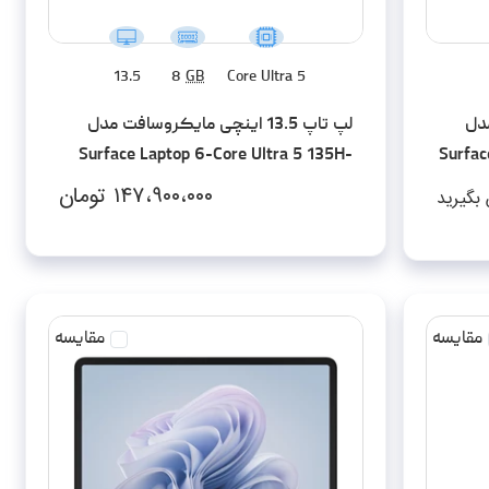
13.5
8
GB
Core Ultra 5
 مدل
لپ تاپ 13.5 اینچی مایکروسافت مدل
Surface Laptop 6-Core Ultra 5 135H-
Surfa
8GB LPDDR5-256SSD-Touch
۱۴۷،۹۰۰،۰۰۰
تومان
بگیرید
مقایسه
مقایسه