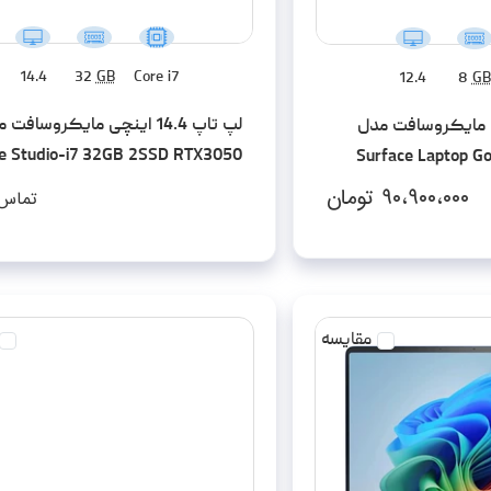
14.4
32
GB
Core i7
12.4
8
GB
لپ تاپ 14.4 اینچی مایکروسافت
12 اینچی مایکروسافت مدل
ce Studio-i7 32GB 2SSD RTX3050
Surface Laptop G
۹۰،۹۰۰،۰۰۰
تومان
تماس 
مقایسه