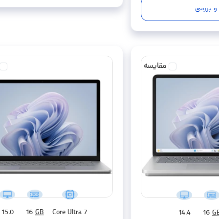
و بررسی
مقایسه
15.0
16
GB
Core Ultra 7
14.4
16
G