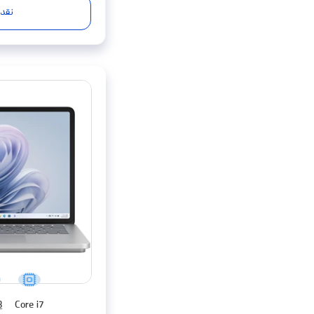
نقد 
B
Core i7