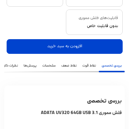
قابلیت‌های فلش مموری
بدون قابلیت خاص
افزودن به سبد خرید
بررسی تخصصی
نقاط قوت
نقاط ضعف
مشخصات
پرسش‌ها
نظرات کاربران
بررسی تخصصی
فلش مموری ADATA UV320 64GB USB 3.1