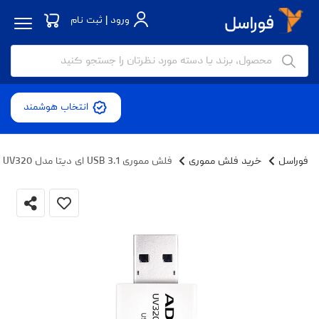
ورود | ثبت نام
انتخاب هوشمند
فوراسل
خرید فلش مموری
فلش مموری USB 3.1 ای دیتا مدل UV320 ظرفیت 64 گیگابایت