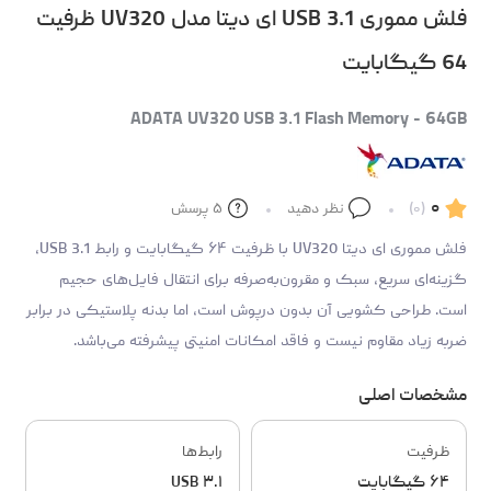
فلش مموری USB 3.1 ای دیتا مدل UV320 ظرفیت
64 گیگابایت
ADATA UV320 USB 3.1 Flash Memory - 64GB
۰
(۰)
نظر دهید
۵
پرسش
فلش مموری ای دیتا UV320 با ظرفیت ۶۴ گیگابایت و رابط USB 3.1،
گزینه‌ای سریع، سبک و مقرون‌به‌صرفه برای انتقال فایل‌های حجیم
است. طراحی کشویی آن بدون درپوش است، اما بدنه پلاستیکی در برابر
ضربه زیاد مقاوم نیست و فاقد امکانات امنیتی پیشرفته می‌باشد.
مشخصات اصلی
ظرفیت
رابط‌ها
۶۴ گیگابایت
USB ۳.۱