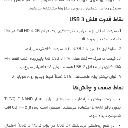
بهره‌وری انرژی بهبود یافته است، بنابراین هنگام انتقال دادهٔ
سنگین داغی کمتری در برخی مدل‌ها مشاهده می‌شود.
نقاط قدرت فلش USB 3
سرعت انتقال چند برابر بالاتر—کپی یک فیلم Full HD 4 GB در <۱۵
ثانیه با یک درایو رده‌بالا.
سازگاری عقب‌رو با USB 2؛ فقط سرعت کاهش می‌یابد.
قیمت به‌صرفه—فلش‌های ۱۲۸ GB USB 3 پایین‌رده اغلب فقط ۱۰–
۱۵٪ گران‌تر از معادل USB 2 هستند، ولی ۸–۱۰×برابر سریع‌تر.
توان بیشتر برای گجت‌های OTG (مثلاً ضبط ویدیو روی موبایل).
نقاط ضعف و چالش‌ها
سرعت نوشتن ناپایدار در مدل‌های ارزان که از TLC/QLC NAND
بدون بافر DRAM استفاده می‌کنند؛ ممکن است پس از ۵–۱۰ GB افت
شدیدی دیده شود.
در هم ریختگی برندینگ (USB 3 در برابر USB 3.1/3.2) احتمال