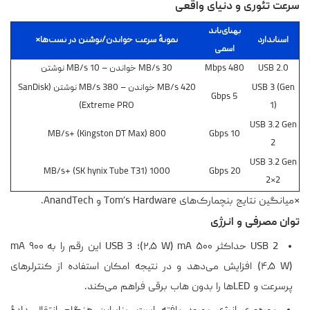
سرعت تئوری و دنیای واقعی
پهنای‌باند
استاندارد
نمونهٔ سرعت خواندن/نوشتن در تست‌ها*
اسمی
USB 2.0
480 Mbps
30 MB/s خواندن – 10 MB/s نوشتن
USB 3 (Gen
420 MB/s خواندن – 380 MB/s نوشتن (SanDisk
5 Gbps
Extreme PRO)
1)
USB 3.2 Gen
800 MB/s+ (Kingston DT Max)
10 Gbps
2
USB 3.2 Gen
1000 MB/s+ (SK hynix Tube T31)
20 Gbps
2×2
*میانگین نتایج بنچمارک‌های Tom’s Hardware و AnandTech.
توان مصرفی و انرژی
USB 2 حداکثر ۵۰۰ mA (۲٫۵ W)؛ USB 3 این رقم را به ۹۰۰ mA
(۴٫۵ W) افزایش می‌دهد و در نتیجه امکان استفاده از کنترلرهای
پرسرعت و LEDها را بدون هاب برقی فراهم می‌کند.