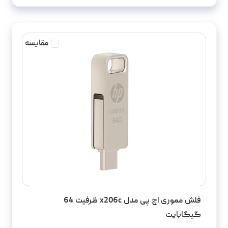
مقایسه
فلش مموری اچ‌ پی مدل x206c ظرفیت 64
گیگابایت