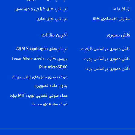
ارتباط با ما
لپ تاپ های طراحی و مهندسی
سفارش اختصاصی کالا
لپ تاپ های اداری
فلش مموری
آخرین مقالات
فلش مموری بر اساس ظرفیت
لپ‌تاپ‌های ARM Snapdragon
فلش مموری بر اساس پورت
بررسی کارت حافظه Lexar Silver
Plus microSDXC
فلش مموری بر اساس برند
درک بصری مدل‌های زبانی بزرگ
بدون داده تصویری
مدل صوتی فضایی نوین MIT برای
درک سه‌بعدی محیط