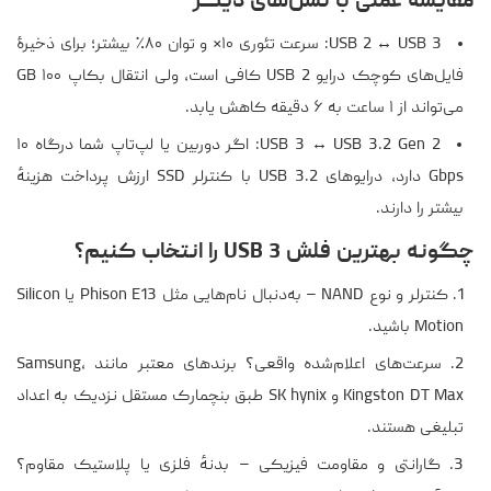
مقایسهٔ عملی با نسل‌های دیگر
USB 2 ↔ USB 3: سرعت تئوری ۱۰× و توان ۸۰٪ بیشتر؛ برای ذخیرهٔ
فایل‌های کوچک درایو USB 2 کافی است، ولی انتقال بکاپ ۱۰۰ GB
می‌تواند از ۱ ساعت به ۶ دقیقه کاهش یابد.
USB 3 ↔ USB 3.2 Gen 2: اگر دوربین یا لپ‌تاپ شما درگاه ۱۰
Gbps دارد، درایوهای USB 3.2 با کنترلر SSD ارزش پرداخت هزینهٔ
بیشتر را دارند.
چگونه بهترین فلش USB 3 را انتخاب کنیم؟
کنترلر و نوع NAND – به‌دنبال نام‌هایی مثل Phison E13 یا Silicon
Motion باشید.
سرعت‌های اعلام‌شده واقعی؟ برندهای معتبر مانند Samsung،
Kingston DT Max و SK hynix طبق بنچمارک مستقل نزدیک به اعداد
تبلیغی هستند.
گارانتی و مقاومت فیزیکی – بدنهٔ فلزی یا پلاستیک مقاوم؟