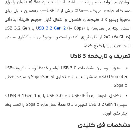
نوشتن می‌تواند بسیار پایین‌تر باشد. این استاندارد ۹۰۰ mA توان را برای
دستگاه فراهم می‌کند—۱۸۰٪ بیش از USB 2—و به‌همین دلیل برای
ذخیرهٔ ویدیو ۴K، گیم‌های کنسول و انتقال فایل حجیم گزینهٔ ایده‌آلی
است. البته در مقایسه با
USB 3.2 Gen 2
(۱۰ Gbps) یا USB 3.2 Gen
2×2 (۲۰ Gbps) از نظر تئوری کندتر است و سردرگمی نام‌گذاری ممکن
است خریداران را گیج کند.
تعریف و تاریخچه USB 3
معرفی رسمی: مشخصات USB 3.0 نوامبر ۲۰۰۸ توسط گروه «USB
3.0 Promoter» منتشر شد، با نام تجاری SuperSpeed و سرعت خطی
۵ Gbps.
تکامل نام‌ها: بعداً USB-IF نام USB 3.0 را به USB 3.1 Gen 1 و
سپس USB 3.2 Gen 1 تغییر داد تا همهٔ نسل‌های ۵ Gbps را تحت یک
چتر گرد آورد.
مشخصات فنی کلیدی