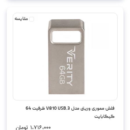
مقایسه
فلش مموری وریتی مدل V810 USB.3 ظرفیت 64
گیگابایت
۱،۷۱۶،۰۰۰
تومان