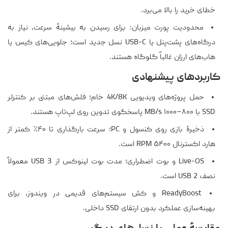
خطای خرید را بالا می‌برد.
محدودیت پورت میزبان: برای رسیدن به بیشینهٔ سرعت، نیاز به
درگاه‌های پشت‌پنل یا USB-C نسل جدید است؛ جلویی‌های کیس یا
هاب‌های ارزان غالباً گلوگاه هستند.
کاربردهای پیشنهادی
حمل پروژه‌های ویدیویی 4K/8K خام؛ فلش‌های مبتنی بر کنترلر
SSD با ۸۰۰–۱۰۰۰ MB/s پاسخگوی تدوین روی لپ‌تاپ هستند.
ذخیرهٔ بازی روی کنسول و PC؛ سرعت بارگذاری تا ۴۰٪ کمتر از
هارد اکسترنال ۵۴۰۰ RPM است.
Live-OS و بوت اضطراری؛ مدت بوت لینوکس از USB 3 معمولاً
نصف USB 2 است.
ReadyBoost و کش سیستم‌های قدیمی در ویندوز، برای
بهینه‌سازی عملکرد بدون ارتقای SSD داخلی.