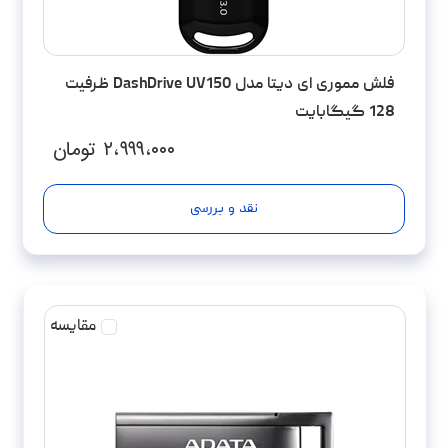
فلش مموری ای دیتا مدل DashDrive UV150 ظرفیت
128 گیگابایت
۲،۹۹۹،۰۰۰
تومان
نقد و بررسی
مقایسه