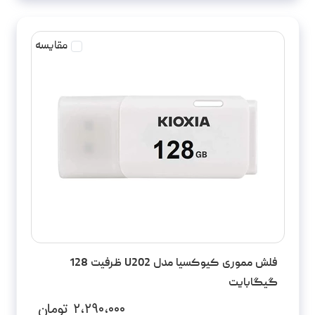
مقایسه
فلش مموری کیوکسیا مدل U202 ظرفیت 128
گیگابایت
۲،۲۹۰،۰۰۰
تومان