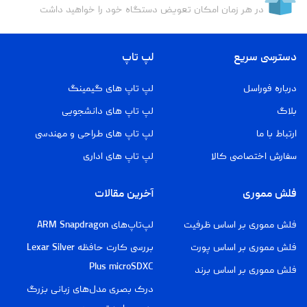
در هر زمان امکان تعویض دستگاه خود را خواهید داشت
دسترسی سریع
لپ تاپ
درباره فوراسل
لپ تاپ های گیمینگ
بلاگ
لپ تاپ های دانشجویی
ارتباط با ما
لپ تاپ های طراحی و مهندسی
سفارش اختصاصی کالا
لپ تاپ های اداری
فلش مموری
آخرین مقالات
فلش مموری بر اساس ظرفیت
لپ‌تاپ‌های ARM Snapdragon
فلش مموری بر اساس پورت
بررسی کارت حافظه Lexar Silver
Plus microSDXC
فلش مموری بر اساس برند
درک بصری مدل‌های زبانی بزرگ