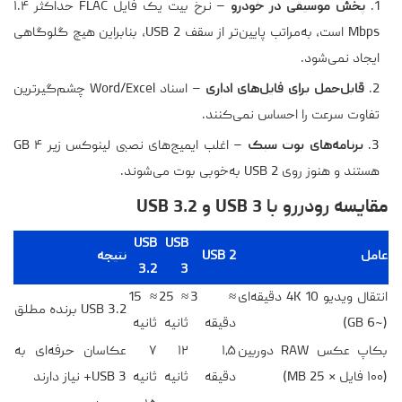
پخش موسیقی در خودرو
– نرخ بیت یک فایل FLAC حداکثر ۱.۴
Mbps است، به‌مراتب پایین‌تر از سقف USB 2، بنابراین هیچ گلوگاهی
ایجاد نمی‌شود.
قابل‌حمل برای فایل‌های اداری
– اسناد Word/Excel چشم‌گیرترین
تفاوت سرعت را احساس نمی‌کنند.
برنامه‌های بوت سبک
– اغلب ایمیج‌های نصبی لینوکس زیر ۴ GB
هستند و هنوز روی USB 2 به‌خوبی بوت می‌شوند.
مقایسه رو‌در‌رو با USB 3 و USB 3.2
USB
USB
عامل
USB 2
نتیجه
3.2
3
انتقال ویدیو 4K 10 دقیقه‌ای
≈ 3
≈ 25
≈ 15
USB 3.2 برنده مطلق
(~6 GB)
دقیقه
ثانیه
ثانیه
بکاپ عکس RAW دوربین
۱٫۵
۱۲
۷
عکاسان حرفه‌ای به
(۱۰۰ فایل × 25 MB)
دقیقه
ثانیه
ثانیه
USB 3+ نیاز دارند