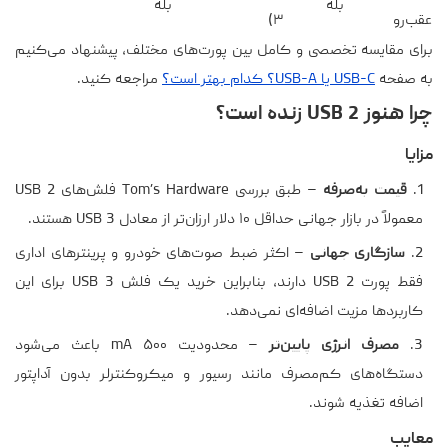
بله
بله
عقب‌رو
۳)
برای مقایسه تخصصی و کامل بین پورت‌های مختلف، پیشنهاد می‌کنیم
به صفحه
USB-C یا USB-A؟ کدام بهتر است؟
مراجعه کنید.
چرا هنوز USB 2 زنده است؟
مزایا
قیمت به‌صرفه
– طبق بررسی Tom’s Hardware فلش‌های USB 2
معمولاً در بازار جهانی حداقل ۱۰ دلار ارزان‌تر از معادل USB 3 هستند.
سازگاری جهانی
– اکثر ضبط‌ صوت‌های خودرو و پرینترهای اداری
فقط پورت USB 2 دارند، بنابراین خرید یک فلش USB 3 برای این
کاربردها مزیت اضافه‌ای نمی‌دهد.
مصرف انرژی پایین‌تر
– محدودیت ۵۰۰ mA باعث می‌شود
دستگاه‌های کم‌مصرف مانند رسیور و میکروکنترلر بدون آداپتور
اضافه تغذیه شوند.
معایب