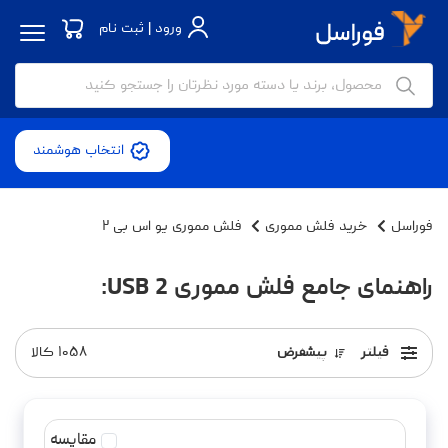
ورود | ثبت نام
انتخاب هوشمند
فوراسل
خرید فلش مموری
فلش مموری یو اس بی ۲
راهنمای جامع فلش مموری USB 2:
فیلتر
پیشفرض
۱۰۵۸
کالا
مقایسه