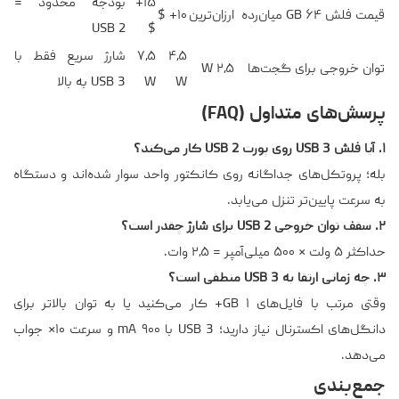
‎+۱۵
بودجه محدود =
قیمت فلش ۶۴ GB میان‌رده
ارزان‌ترین
‎+۱۰ $
USB 2
$
۴٫۵
۷٫۵
شارژ سریع فقط با
توان خروجی برای گجت‌ها
۲٫۵ W
W
W
USB 3 به بالا
پرسش‌های متداول (FAQ)
۱. آیا فلش USB 3 روی پورت USB 2 کار می‌کند؟
بله؛ پروتکل‌های جداگانه روی کانکتور واحد سوار شده‌اند و دستگاه
به سرعت پایین‌تر تنزل می‌یابد.
۲. سقف توان خروجی USB 2 برای شارژ چقدر است؟
حداکثر ۵ ولت * ۵۰۰ میلی‌آمپر = ۲٫۵ وات.
۳. چه زمانی ارتقا به USB 3 منطقی است؟
وقتی مرتب با فایل‌های ۱ GB+ کار می‌کنید یا به توان بالاتر برای
دانگل‌های اکسترنال نیاز دارید؛ USB 3 با ۹۰۰ mA و سرعت ۱۰× جواب
می‌دهد.
جمع‌بندی