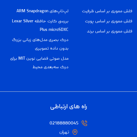
فلش مموری بر اساس ظرفیت
لپ‌تاپ‌های ARM Snapdragon
فلش مموری بر اساس پورت
بررسی کارت حافظه Lexar Silver
Plus microSDXC
فلش مموری بر اساس برند
درک بصری مدل‌های زبانی بزرگ
بدون داده تصویری
مدل صوتی فضایی نوین MIT برای
درک سه‌بعدی محیط
راه های ارتباطی
02188880045
تهران