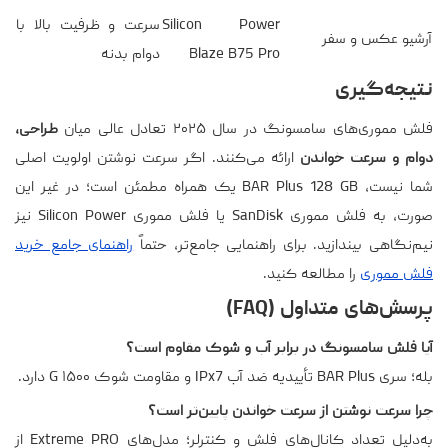
Silicon Power
سرعت و ظرفیت بالا با
آرشیو عکس و سفر
Blaze B75 Pro
دوام بدنه
نتیجه‌گیری
فلش مموری‌های سامسونگ در سال ۲۰۲۵ تعادل عالی میان
طراحی،
دوام و سرعت خواندن
ارائه می‌کنند. اگر سرعت نوشتن اولویت اصلی
شما نیست، BAR Plus 128 GB یک همراه مطمئن است؛ در غیر این
صورت، به فلش مموری SanDisk یا فلش مموری Silicon Power نیز
نیم‌نگاهی بیندازید. برای راهنمایی جامع‌تر، حتماً
راهنمای جامع خرید
فلش مموری
را مطالعه کنید.
پرسش‌های متداول (FAQ)
آیا فلش سامسونگ در برابر آب و شوک مقاوم است؟
بله؛ سری BAR Plus تأییدیه ضد آب IPx7 و مقاومت شوک ۱۵۰۰ G دارد.
چرا سرعت نوشتن از سرعت خواندن پایین‌تر است؟
به‌دلیل تعداد کانال‌های فلش و کنترلر؛ مدل‌های Extreme PRO از