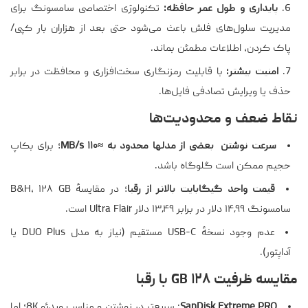
پایداری و طول عمر حافظه:
تکنولوژی اختصاصی سامسونگ برای
مدیریت سلول‌های فلش باعث می‌شود حتی بعد از هزاران بار کپی/
پاک کردن، اطلاعات مطمئن بماند.
امنیت بیشتر:
با قابلیت رمزنگاری سخت‌افزاری و محافظت در برابر
حذف یا ویرایش تصادفی فایل‌ها.
نقاط ضعف و محدودیت‌ها
سرعت نوشتن بعضی از مدلها محدود به ≈۱۱۰ MB/s
؛ برای بکاپ
حجیم ممکن است گلوگاه باشد.
قیمت واحد گیگابایت بالاتر از رقبا
؛ در مقایسهٔ B&H، ۱۲۸ GB
سامسونگ ۱۴٫۹۹ دلار در برابر ۱۳٫۴۹ دلار Ultra Flair است.
عدم وجود نسخهٔ USB-C مستقیم (نیاز به مدل DUO Plus یا
آداپتور).
مقایسه ظرفیت ۱۲۸ GB با رقبا
SanDisk Extreme PRO
: سریع‌تر در نوشتن و مناسب ویدئو 8K؛ اما