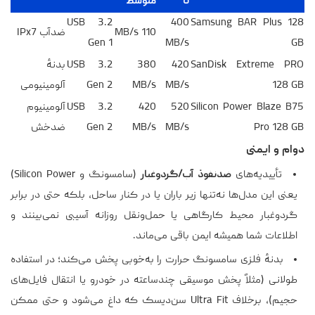
تا
متوسط
USB 3.2
400
Samsung BAR Plus 128
110 MB/s
ضدآب IPx7
Gen 1
MB/s
GB
SanDisk Extreme PRO
420
380
USB 3.2
بدنهٔ
128 GB
MB/s
MB/s
Gen 2
آلومینیومی
Silicon Power Blaze B75
520
420
USB 3.2
آلومینیوم
Pro 128 GB
MB/s
MB/s
Gen 2
ضدخش
دوام و ایمنی
تأییدیه‌های
ضدنفوذ آب/گردوغبار
(سامسونگ و Silicon Power)
یعنی این مدل‌ها نه‌تنها زیر باران یا در کنار ساحل، بلکه حتی در برابر
گردوغبار محیط کارگاهی یا حمل‌ونقل روزانه آسیبی نمی‌بینند و
اطلاعات شما همیشه ایمن باقی می‌ماند.
بدنهٔ فلزی سامسونگ حرارت را به‌خوبی پخش می‌کند؛ در استفاده
طولانی (مثلاً پخش موسیقی چندساعته در خودرو یا انتقال فایل‌های
حجیم)، برخلاف Ultra Fit سن‌دیسک که داغ می‌شود و حتی ممکن