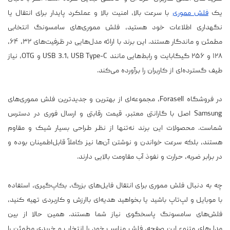
یک
فلش مموری
با سرعت بالا، امنیت بالا و عملکرد پایدار برای انتقال یا
نگهداری اطلاعات خود هستید، فلش مموری‌های سامسونگ انتخابی
مطمئن و ماندگار هستند. این برند با ارائه مدل‌هایی در ظرفیت‌های ۳۲، ۶۴،
۱۲۸ و ۲۵۶ گیگابایت و رابط‌هایی مانند USB 3.1، USB Type-C و OTG، نیاز
طیف گسترده‌ای از کاربران را برآورده می‌کند.
در فروشگاه Forasell، مجموعه‌ای از بهترین و جدیدترین فلش مموری‌های
Samsung اصل با گارانتی معتبر، قیمت رقابتی و ارسال فوری در دسترس
شماست. محصولات این برند نه‌تنها از نظر طراحی بسیار شیک و مقاوم
هستند، بلکه سرعت خواندن و نوشتن آن‌ها نیز کاملاً قابل‌اطمینان بوده و
در برابر ضربه، حرارت و نفوذ آب مقاومت بالایی دارند.
چه به دنبال فلش مموری برای انتقال فایل‌های بزرگ، بکاپ‌گیری، استفاده
با موبایل و لپ‌تاپ باشید یا بخواهید هدیه‌ای باارزش و کاربردی تهیه کنید،
فلش‌های سامسونگ پاسخگوی نیاز شما هستند. همین حالا از بین
مدل‌های متنوع این صفحه، فلش مناسب خود را انتخاب و خریدی مطمئن را