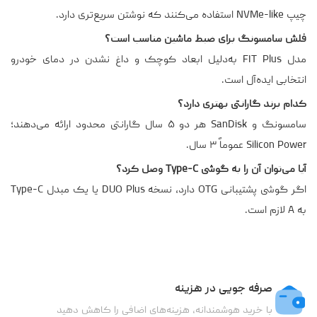
چیپ NVMe-like استفاده می‌کنند که نوشتن سریع‌تری دارد.
فلش سامسونگ برای ضبط ماشین مناسب است؟
مدل FIT Plus به‌دلیل ابعاد کوچک و داغ نشدن در دمای خودرو
انتخابی ایده‌آل است.
کدام برند گارانتی بهتری دارد؟
سامسونگ و SanDisk هر دو ۵ سال گارانتی محدود ارائه می‌دهند؛
Silicon Power عموماً ۳ سال.
آیا می‌توان آن را به گوشی Type-C وصل کرد؟
اگر گوشی پشتیبانی OTG دارد، نسخه DUO Plus یا یک مبدل Type-C
به A لازم است.
صرفه جویی در هزینه
با خرید هوشمندانه، هزینه‌های اضافی را کاهش دهید