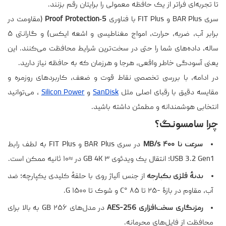
تا تجربه‌ای فراتر از یک حافظه معمولی را برایتان رقم بزنند.
سری BAR Plus و FIT Plus با فناوری
5‑Proof Protection
(مقاومت در
برابر آب، ضربه، حرارت، امواج مغناطیسی و اشعه ایکس) و گارانتی ۵
ساله، داده‌های شما را حتی در سخت‌ترین شرایط محافظت می‌کنند. این
یعنی آسودگی خاطر واقعی، هرجا و هرزمان که به حافظه نیاز دارید.
در ادامه، با بررسی تخصصی نقاط قوت و ضعف، کاربردهای روزمره و
مقایسه دقیق با رقبای اصلی مثل
SanDisk
و
Silicon Power
، می‌توانید
انتخابی هوشمندانه و مطمئن داشته باشید.
چرا سامسونگ؟
سرعت تا ۴۰۰ MB/s
در سری BAR Plus و FIT Plus به لطف رابط
USB 3.2 Gen1؛ انتقال یک ویدئوی ۳ GB 4K در ≈۱۰ ثانیه ممکن است.
بدنهٔ فلزی یکپارچه
از جنس آلیاژ روی با حلقهٔ کلیدی یکپارچه؛ ضد
آب، مقاوم در بازهٔ -۲۵ تا ۸۵ °C و شوک تا ۱۵۰۰ G.
رمزنگاری سخت‌افزاری AES-256
در مدل‌های ۲۵۶ GB به بالا برای
محافظت از فایل‌های محرمانه.