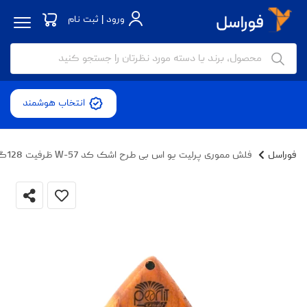
ورود | ثبت نام
انتخاب هوشمند
فوراسل
فلش مموری پرلیت یو اس بی طرح اشک کد W-57 ظرفیت 128گیگابایت