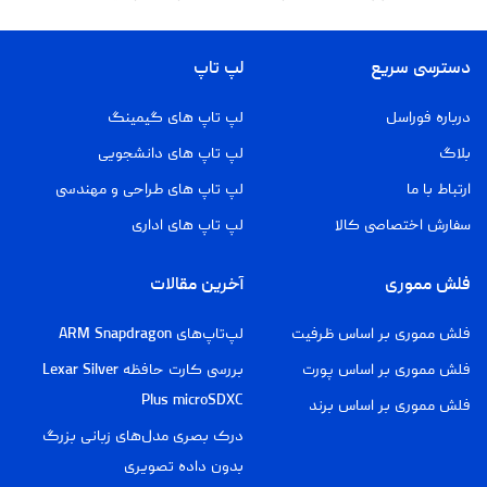
دسترسی سریع
لپ تاپ
درباره فوراسل
لپ تاپ های گیمینگ
بلاگ
لپ تاپ های دانشجویی
ارتباط با ما
لپ تاپ های طراحی و مهندسی
سفارش اختصاصی کالا
لپ تاپ های اداری
فلش مموری
آخرین مقالات
فلش مموری بر اساس ظرفیت
لپ‌تاپ‌های ARM Snapdragon
فلش مموری بر اساس پورت
بررسی کارت حافظه Lexar Silver
Plus microSDXC
فلش مموری بر اساس برند
درک بصری مدل‌های زبانی بزرگ
بدون داده تصویری