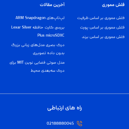
فلش مموری
آخرین مقالات
فلش مموری بر اساس ظرفیت
لپ‌تاپ‌های ARM Snapdragon
فلش مموری بر اساس پورت
بررسی کارت حافظه Lexar Silver
Plus microSDXC
فلش مموری بر اساس برند
درک بصری مدل‌های زبانی بزرگ
بدون داده تصویری
مدل صوتی فضایی نوین MIT برای
درک سه‌بعدی محیط
راه های ارتباطی
02188880045