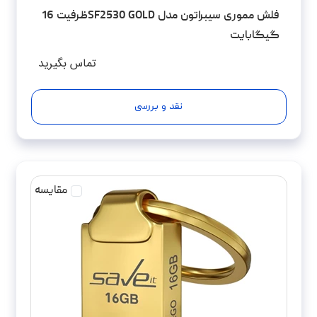
فلش مموری سیبراتون مدل SF2530 GOLDظرفیت 16
گیگابایت
تماس بگیرید
نقد و بررسی
مقایسه