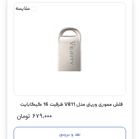
مقایسه
فلش مموری وریتی مدل V811 ظرفیت 16 گیگابایت
۶۷۹،۰۰۰
تومان
نقد و بررسی