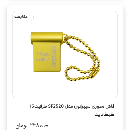
مقایسه
فلش مموری سیبراتون مدل SF2520 ظرفیت16
گیگابایت
۲۳۸،۰۰۰
تومان