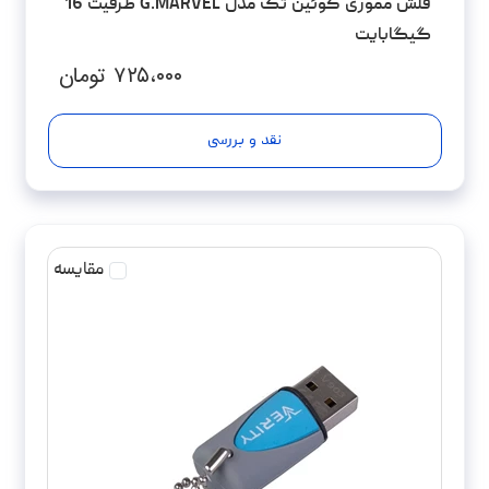
فلش مموری کوئین تک مدل G.MARVEL ظرفیت 16
گیگابایت
۷۲۵،۰۰۰
تومان
نقد و بررسی
مقایسه