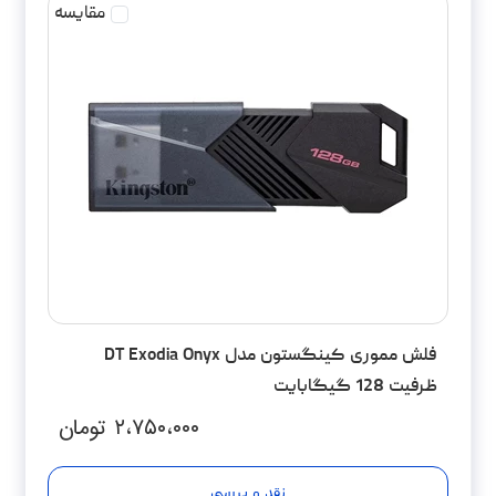
مقایسه
فلش مموری کینگستون مدل DT Exodia Onyx
ظرفیت 128 گیگابایت
۲،۷۵۰،۰۰۰
تومان
نقد و بررسی