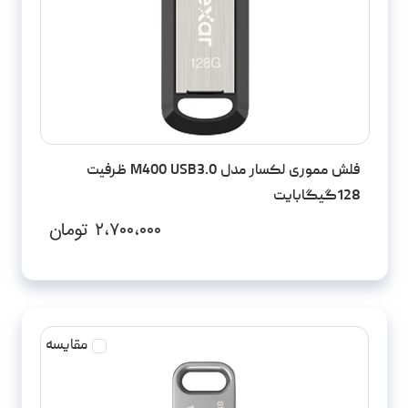
فلش مموری لکسار مدل M400 USB3.0 ظرفیت
128گیگابایت
۲،۷۰۰،۰۰۰
تومان
مقایسه