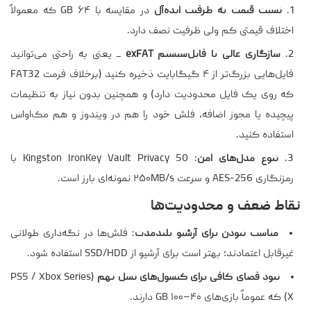
نسبت قیمت به ظرفیت ایده‌آل
در مقایسه با ۶۴ GB که معمولاً
اختلاف قیمتی کم ولی ظرفیت نصف دارد.
سازگاری عالی با فایل‌سیستم exFAT
ــ یعنی به راحتی می‌توانید
فایل‌هایی بزرگ‌تر از ۴ گیگابایت ذخیره کنید (برخلاف فرمت FAT32
که روی یک فایل محدودیت دارد) و همچنین بدون نیاز به تنظیمات
پیچیده یا مجوز اضافه، فلش خود را هم در ویندوز و هم مک‌او‌اس
استفاده کنید.
تنوع مدل‌های امن
: Kingston IronKey Vault Privacy 50 با
رمزنگاری AES-256 و سرعت ۲۵۰MB/s نمونه‌ای بارز است.
نقاط ضعف و محدودیت‌ها
مناسب نبودن برای آرشیو بلندمدت
: فلش‌ها در نگه‌داری طولانی
غیرقابل اعتمادند؛ بهتر است برای آرشیو از SSD/HDD استفاده شود.
نبود فضای کافی برای کنسول‌های نسل نهم
(PS5 / Xbox Series
X) که عموماً بازی‌های ۴۰–۱۰۰ GB دارند.