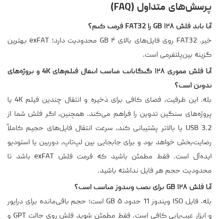
پرسش‌های متداول (FAQ)
آیا باید فلش ۱۲۸ GB را FAT32 فرمت کنم؟
خیر. FAT32 روی فایل‌های بالای ۴ GB محدودیت دارد؛ exFAT بهترین
گزینه بین‌پلتفرمی است.
آیا فلش مموری ۱۲۸ گیگابایت مناسب انتقال فیلم‌های 4K و پروژه‌های
تدوین است؟
بله. این ظرفیت، فضای کافی برای ذخیره و انتقال چندین فیلم 4K یا
پروژه‌های سنگین تدوین را فراهم می‌کند. همچنین، اگر فلش شما از
USB 3.2 یا بالاتر پشتیبانی کند، سرعت انتقال فایل‌های حجیم کاملاً
رضایت‌بخش خواهد بود و برای جابجایی بین لپ‌تاپ، دوربین یا استودیو
ایده‌آل است. فقط مطمئن باشید که فرمت فلش exFAT باشد تا
محدودیت حجم هر فایل نداشته باشید.
آیا فلش ۱۲۸ GB برای نصب ویندوز مناسب است؟
بله. فایل ISO ویندوز 11 حدود ۵ GB است؛ حجم باقی‌مانده برای درایور
و ابزار عیب‌یابی کافی است. فقط مطمئن شوید فلش روی ‌حالت GPT و