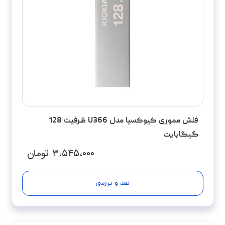
فلش مموری کیوکسیا مدل U366 ظرفیت 128
گیگابایت
۳،۵۴۵،۰۰۰
تومان
نقد و بررسی