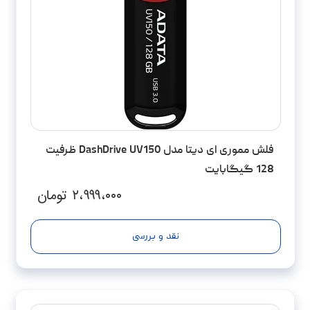
فلش مموری ای دیتا مدل DashDrive UV150 ظرفیت
128 گیگابایت
۲،۹۹۹،۰۰۰
تومان
نقد و بررسی