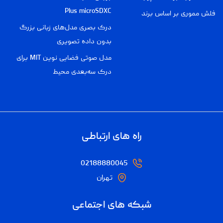
Plus microSDXC
فلش مموری بر اساس برند
درک بصری مدل‌های زبانی بزرگ
بدون داده تصویری
مدل صوتی فضایی نوین MIT برای
درک سه‌بعدی محیط
راه های ارتباطی
02188880045
تهران
شبکه های اجتماعی