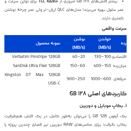
بیشتر فلش‌های ۱۲۸ GB امروزی از
حافظه TLC
برای توازن سرعت و
عمر سلول بهره می‌برند؛ مدل‌های QLC ارزان-تر ولی عمر چرخه نوشتن
کمتری دارند.
سرعت واقعی
خواندن
نوشتن
رده
نمونه‌ محصول
(MB/s)
(MB/s)
اقتصادی
100–130
20–40
Verbatim Pinstripe 128GB
میان‌رده
150–400
60–150
SanDisk Ultra Flair 128GB
Kingston DT Max 128GB
حرفه‌ای
600–1000
250–900
USB-C
کاربردهای اصلی ۱۲۸ GB
۱. بکاپ موبایل و دوربین
یک آیفون 128 GB را می‌توان به‌طور کامل در یک فلش هم‌ظرفیت
بکاپ گرفت؛ برای عکس‌های RAW دوربین نیز فضای چندین پروژه را