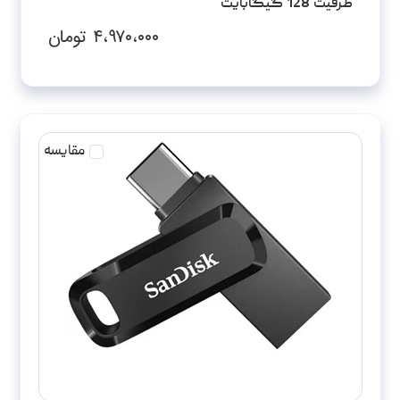
ظرفیت 128 گیگابایت
۴،۹۷۰،۰۰۰
تومان
مقایسه