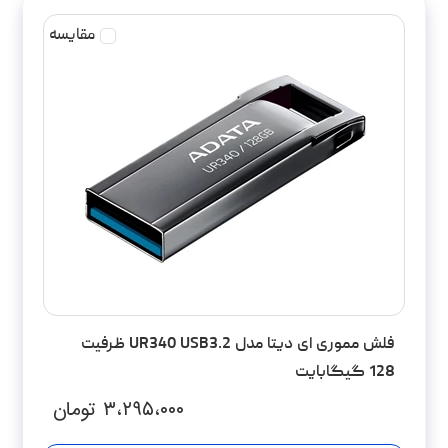
مقایسه
فلش مموری ای دیتا مدل UR340 USB3.2 ظرفیت
128 گیگابایت
۳،۲۹۵،۰۰۰
تومان