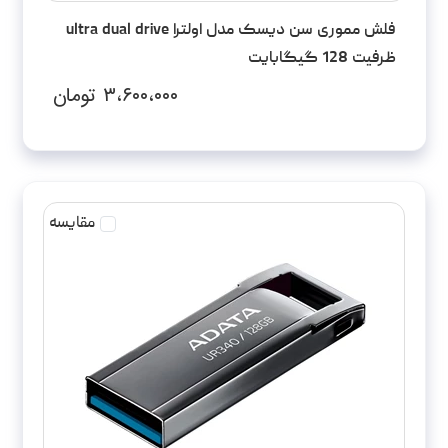
فلش مموری سن دیسک مدل اولترا ultra dual drive
ظرفیت 128 گیگابایت
۳،۶۰۰،۰۰۰
تومان
مقایسه