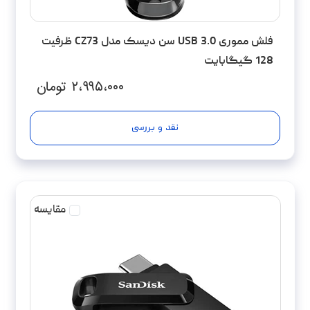
فلش مموری USB 3.0 سن دیسک مدل CZ73 ظرفیت
128 گیگابایت
۲،۹۹۵،۰۰۰
تومان
نقد و بررسی
مقایسه