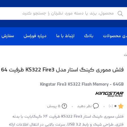
دی محصولات
بلاگ
ارتباط با ما
درباره فوراسل
سفارش ا
فلش مموری کینگ استار مدل KS322 Fire3 ظرفیت 64 گیگابایت
Kingstar Fire3 KS322 Flash Memory - 64GB
۰
(۰)
نظر دهید
۵
پرسش
فلش مموری کینگ استار KS322 Fire3 ظرفیت ۶۴ گیگابایت با بدنه
فلزی، طراحی شیک و رابط USB 3.2، سرعت بالایی در انتقال اطلاعات ارائه