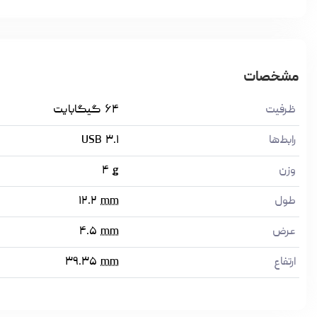
مشخصات
ظرفیت
۶۴ گیگابایت
رابط‌ها
USB ۳.۱
وزن
g
۴
طول
mm
۱۲.۲
عرض
mm
۴.۵
ارتفاع
mm
۳۹.۳۵