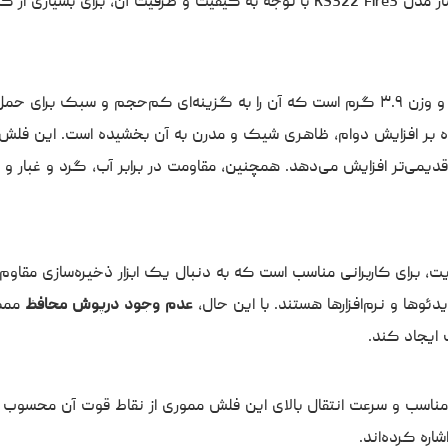
ر
مدل KS322 Fire3 با توجه به کیفیت و ظرفیت آن، برای بسیاری از
KS322 Fire3 دارای ابعاد ۴.۵×۱۲.۲۰×۳۹.۳۵ میلی‌متر و وزن ۳.۹ گرم است که آن را به گزینه‌ای کم‌حجم و سب
 بر افزایش دوام، ظاهری شیک و مدرن به آن بخشیده است. این فلش م
 قدیمی‌تر افزایش می‌دهد. همچنین، مقاومت در برابر آب، گرد و غبار و
گ استار مدل KS322 Fire3 با ظرفیت ۶۴ گیگابایت، برای کاربرانی مناسب است که به دنبال یک ابزار ذخیره‌ساز
دئوها و نرم‌افزارها هستند. با این حال،
عدم وجود درپوش محافظ
ممک
ناسب و سرعت انتقال بالای این فلش مموری از نقاط قوت آن محسوب م