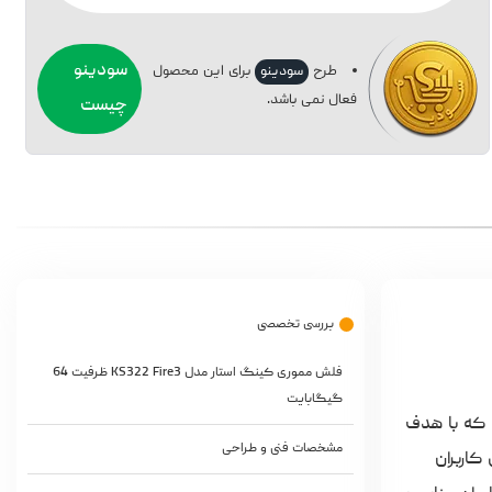
سودینو
طرح
سودینو
برای این محصول
فعال نمی باشد.
چیست
بررسی تخصصی
فلش مموری کینگ استار مدل KS322 Fire3 ظرفیت 64
گیگابایت
می‌شود که با هدف
مشخصات فنی و طراحی
کاربران