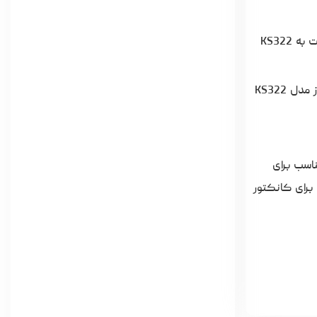
: این مدل دارای بدنه فلزی و رابط USB 2.0 است که سرعت انتقال داده‌ها در آن نسبت به KS322
: این مدل نیز از رابط USB 2.0 بهره می‌برد و بدنه فلزی دارد، اما ابعاد آن کوچک‌تر از مدل KS322
‌ای مناسب برای
برای کانکتور