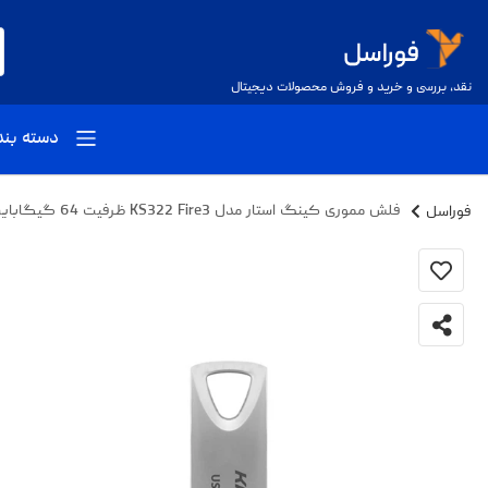
نقد، بررسی و خرید و فروش محصولات دیجیتال
دسته بن
فوراسل
فلش مموری کینگ استار مدل KS322 Fire3 ظرفیت 64 گیگابایت