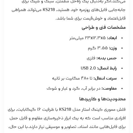
می‌کند.اگر به‌دنبال یک راه‌حل مطمئن، سبک و شیک برای
جابه‌جایی فایل‌های روزمره خود هستید، KS218 می‌تواند همراهی
قابل‌اعتماد و خوش‌قیمت برای شما باشد.
مشخصات فنی و طراحی
ابعاد:
۲۳x۱۲.۳x۵ میلی‌متر
وزن:
۳.۵۵ گرم
جنس بدنه:
فلزی
رابط اتصال:
USB 2.0
سرعت انتقال:
تا ۴۸۰ مگابیت بر ثانیه
مقاومت:
در برابر آب، گرد و غبار و شوک
محدودیت‌ها و کاربردها
فلش مموری کینگ استار مدل KS218 با ظرفیت ۱۶ گیگابایت، برای
افرادی مناسب است که به یک ابزار ذخیره‌سازی مقاوم و قابل حمل
برای فایل‌هایی مانند اسناد، تصاویر و موسیقی نیاز دارند.با این حال،