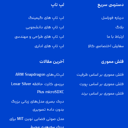
دسترسی سریع
لپ تاپ
درباره فوراسل
لپ تاپ های گیمینگ
بلاگ
لپ تاپ های دانشجویی
ارتباط با ما
لپ تاپ های طراحی و مهندسی
سفارش اختصاصی کالا
لپ تاپ های اداری
فلش مموری
آخرین مقالات
فلش مموری بر اساس ظرفیت
لپ‌تاپ‌های ARM Snapdragon
فلش مموری بر اساس پورت
بررسی کارت حافظه Lexar Silver
Plus microSDXC
فلش مموری بر اساس برند
درک بصری مدل‌های زبانی بزرگ
بدون داده تصویری
مدل صوتی فضایی نوین MIT برای
درک سه‌بعدی محیط