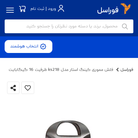
ورود | ثبت نام
انتخاب هوشمند
فوراسل
فلش مموری کینگ استار مدل ks218 ظرفیت 16 گیگابایت