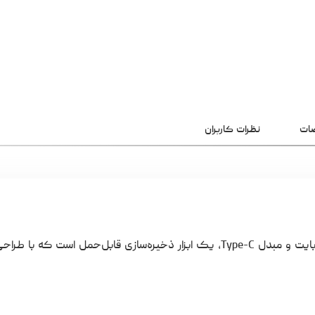
ات
نظرات کاربران
فلش مموری کوئین تک مدل QUICK C-PLUS با ظرفیت 32 گیگابایت و مبدل Type-C، یک ابزار ذخیره‌سازی قابل‌حمل است