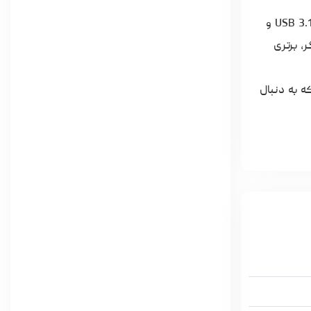
در مقایسه با سایر محصولات کوئین تک مانند مدل MARVEL ROSE با ظرفیت 32 گیگابایت، مدل QUICK C-PLUS با بهره‌گیری از رابط USB 3.1 و
ر، برتری
برای کاربرانی است که به دنبال