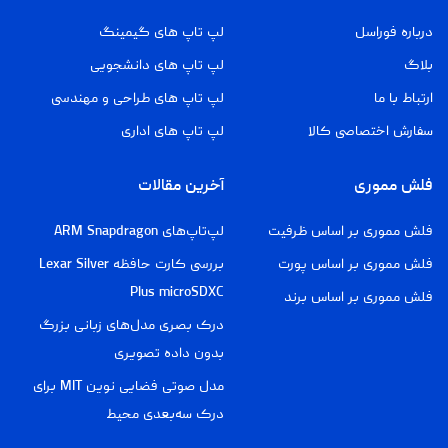
درباره فوراسل
لپ تاپ های گیمینگ
بلاگ
لپ تاپ های دانشجویی
ارتباط با ما
لپ تاپ های طراحی و مهندسی
سفارش اختصاصی کالا
لپ تاپ های اداری
فلش مموری
آخرین مقالات
فلش مموری بر اساس ظرفیت
لپ‌تاپ‌های ARM Snapdragon
فلش مموری بر اساس پورت
بررسی کارت حافظه Lexar Silver
Plus microSDXC
فلش مموری بر اساس برند
درک بصری مدل‌های زبانی بزرگ
بدون داده تصویری
مدل صوتی فضایی نوین MIT برای
درک سه‌بعدی محیط