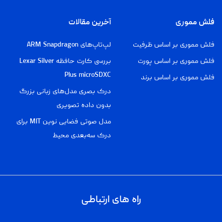
فلش مموری
آخرین مقالات
فلش مموری بر اساس ظرفیت
لپ‌تاپ‌های ARM Snapdragon
فلش مموری بر اساس پورت
بررسی کارت حافظه Lexar Silver
Plus microSDXC
فلش مموری بر اساس برند
درک بصری مدل‌های زبانی بزرگ
بدون داده تصویری
مدل صوتی فضایی نوین MIT برای
درک سه‌بعدی محیط
راه های ارتباطی