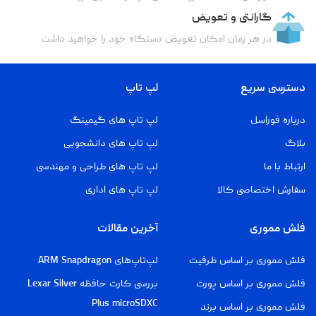
گارانتی و تعویض
در هر زمان امکان تعویض دستگاه خود را خواهید داشت
دسترسی سریع
لپ تاپ
درباره فوراسل
لپ تاپ های گیمینگ
بلاگ
لپ تاپ های دانشجویی
ارتباط با ما
لپ تاپ های طراحی و مهندسی
سفارش اختصاصی کالا
لپ تاپ های اداری
فلش مموری
آخرین مقالات
فلش مموری بر اساس ظرفیت
لپ‌تاپ‌های ARM Snapdragon
فلش مموری بر اساس پورت
بررسی کارت حافظه Lexar Silver
Plus microSDXC
فلش مموری بر اساس برند