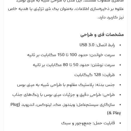
ظاهری متفاوت هستند. این مدل با طراحی شبیه به مینی بوس،
علاوه بر ذخیره‌سازی اطلاعات، به‌عنوان یک شی تزئینی یا هدیه خاص
نیز کاربرد دارد.
مشخصات فنی و طراحی
رابط اتصال: USB 3.0
سرعت خواندن: حدود 100 تا 150 مگابایت بر ثانیه
سرعت نوشتن: حدود 50 تا 80 مگابایت بر ثانیه
ظرفیت: 128 گیگابایت
جنس بدنه: پلاستیک مقاوم با طراحی شبیه به مینی بوس
طراحی: طراحی دقیق و جزئیات مینی بوس با رنگ‌های جذاب
سازگاری سیستم‌عامل: ویندوز، مک، لینوکس، اندروید (Plug
& Play)
قابلیت حمل: جمع‌وجور و سبک