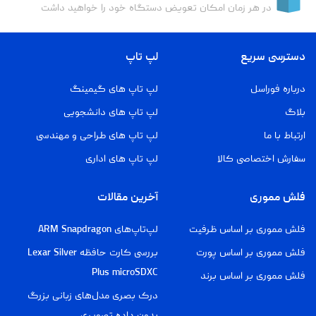
در هر زمان امکان تعویض دستگاه خود را خواهید داشت
دسترسی سریع
لپ تاپ
درباره فوراسل
لپ تاپ های گیمینگ
بلاگ
لپ تاپ های دانشجویی
ارتباط با ما
لپ تاپ های طراحی و مهندسی
سفارش اختصاصی کالا
لپ تاپ های اداری
فلش مموری
آخرین مقالات
فلش مموری بر اساس ظرفیت
لپ‌تاپ‌های ARM Snapdragon
فلش مموری بر اساس پورت
بررسی کارت حافظه Lexar Silver
Plus microSDXC
فلش مموری بر اساس برند
درک بصری مدل‌های زبانی بزرگ
بدون داده تصویری