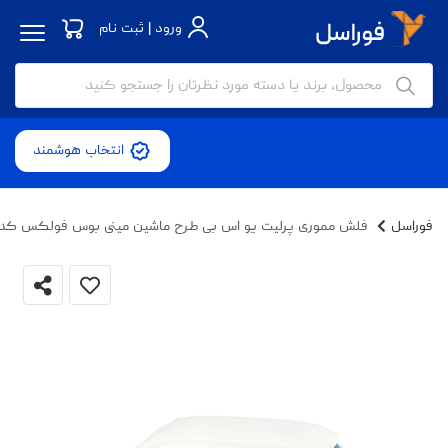
ورود | ثبت نام
انتخاب هوشمند
فوراسل
فلش مموری پرلیت یو اس بی طرح ماشین مینی بوس فولکس کد P-31-U3.0 ظرفیت 64 گیگابای