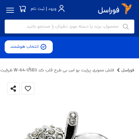
ورود | ثبت نام
انتخاب هوشمند
فوراسل
فلش مموری پرلیت یو اس بی طرح قلب کد W-64-UُSB3 ظرفیت 64 گیگابایت