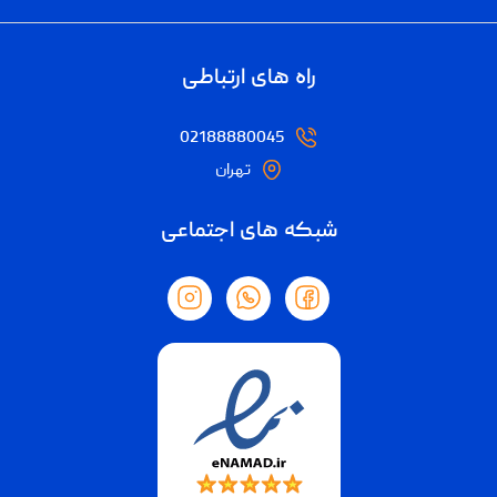
راه های ارتباطی
02188880045
تهران
شبکه های اجتماعی