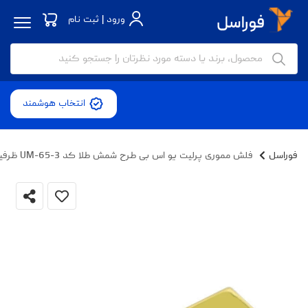
ورود | ثبت نام
انتخاب هوشمند
فوراسل
فلش مموری پرلیت یو اس بی طرح شمش طلا کد UM-65-3 ظرفیت 64 گیگابایت