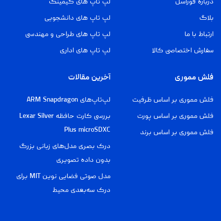
درباره فوراسل
لپ تاپ های گیمینگ
بلاگ
لپ تاپ های دانشجویی
ارتباط با ما
لپ تاپ های طراحی و مهندسی
سفارش اختصاصی کالا
لپ تاپ های اداری
فلش مموری
آخرین مقالات
فلش مموری بر اساس ظرفیت
لپ‌تاپ‌های ARM Snapdragon
فلش مموری بر اساس پورت
بررسی کارت حافظه Lexar Silver
Plus microSDXC
فلش مموری بر اساس برند
درک بصری مدل‌های زبانی بزرگ
بدون داده تصویری
مدل صوتی فضایی نوین MIT برای
درک سه‌بعدی محیط