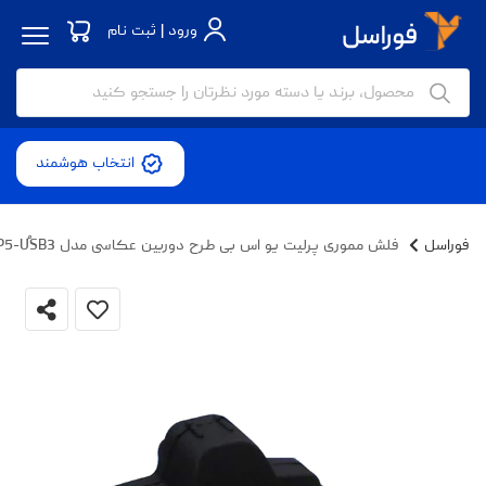
ورود | ثبت نام
انتخاب هوشمند
فوراسل
فلش مموری پرلیت یو اس بی طرح دوربین عکاسی مدل P5-UُSB3 ظرفیت 128 گیگابایت