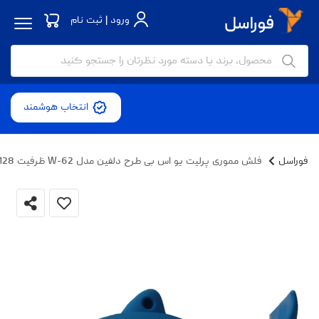
ورود | ثبت نام
انتخاب هوشمند
فوراسل
فلش مموری پرلیت یو اس بی طرح دلفین مدل W-62 ظرفیت 128 گیگابایت