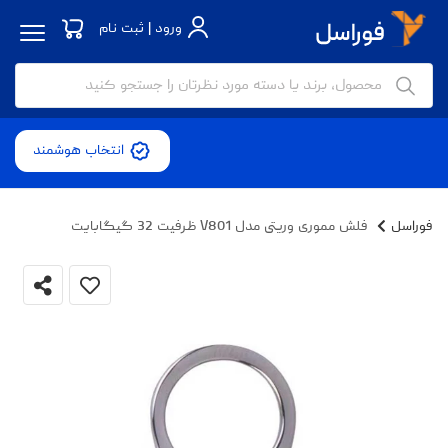
ورود | ثبت نام
انتخاب هوشمند
فوراسل
فلش مموری وریتی مدل V801 ظرفیت 32 گیگابایت