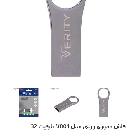
فلش مموری وریتی مدل V801 ظرفیت 32