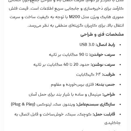
مدل با تمرکز بر دوام، سرعت انتقال بالا و طراحی جمع‌وجور، انتخابی
کارآمد برای ذخیره‌سازی و جابجایی سریع اطلاعات است.
قیمت فلش
مموری هایک ویژن
مدل M200 با توجه به کیفیت ساخت و سرعت
انتقال بالا، برای کاربران گزینه‌ای منطقی به نظر می‌رسد.
مشخصات فنی و طراحی
رابط اتصال:
USB 3.0
سرعت خواندن:
تا 90 مگابایت بر ثانیه
سرعت نوشتن:
حدود 20 تا 40 مگابایت بر ثانیه
ظرفیت:
۶۴ گیگابایت
جنس بدنه:
فلزی برس‌خورده و مقاوم
طراحی:
مینیمال و ساده با شیار بند برای حمل آسان
سازگاری سیستم‌عامل:
ویندوز، مک، لینوکس (Plug & Play)
قابلیت حمل:
کوچک، سبک، خوش‌ساخت و قابل اتصال به
جاکلیدی