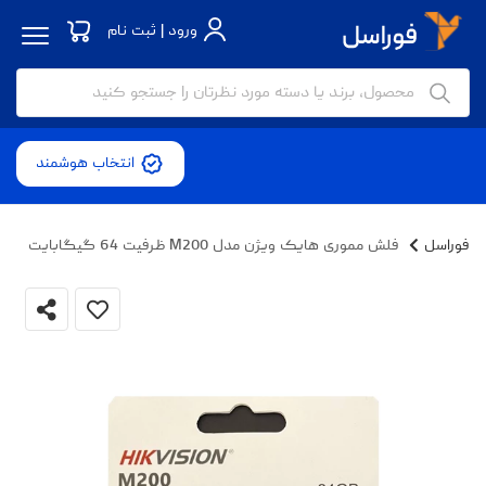
ورود | ثبت نام
انتخاب هوشمند
فوراسل
فلش مموری هایک ویژن مدل M200 ظرفیت 64 گیگابایت