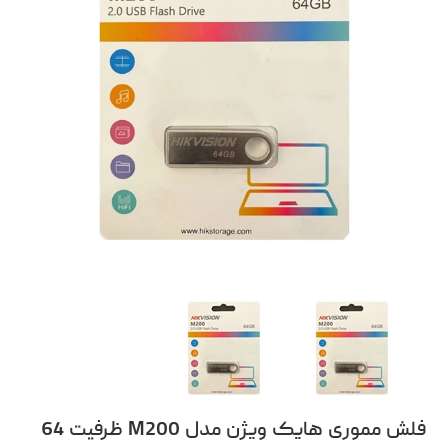
فلش مموری هایک ویژن مدل M200 ظرفیت 64