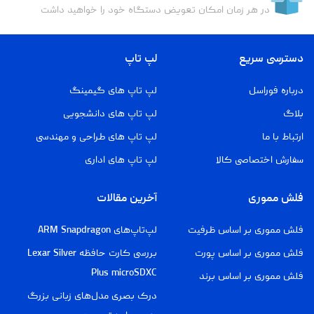
در هر زمان امکان تعویض دستگاه خود را خواهید داشت
دسترسی سریع
لپ تاپ
درباره فوراسل
لپ تاپ های گیمینگ
بلاگ
لپ تاپ های دانشجویی
ارتباط با ما
لپ تاپ های طراحی و مهندسی
سفارش اختصاصی کالا
لپ تاپ های اداری
فلش مموری
آخرین مقالات
فلش مموری بر اساس ظرفیت
لپ‌تاپ‌های ARM Snapdragon
فلش مموری بر اساس پورت
بررسی کارت حافظه Lexar Silver
Plus microSDXC
فلش مموری بر اساس برند
درک بصری مدل‌های زبانی بزرگ