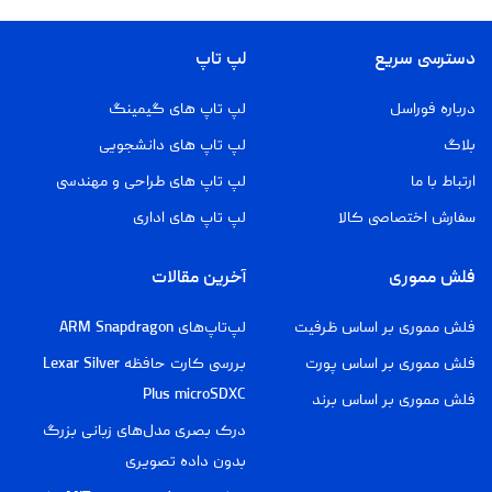
دسترسی سریع
لپ تاپ
درباره فوراسل
لپ تاپ های گیمینگ
بلاگ
لپ تاپ های دانشجویی
ارتباط با ما
لپ تاپ های طراحی و مهندسی
سفارش اختصاصی کالا
لپ تاپ های اداری
فلش مموری
آخرین مقالات
فلش مموری بر اساس ظرفیت
لپ‌تاپ‌های ARM Snapdragon
فلش مموری بر اساس پورت
بررسی کارت حافظه Lexar Silver
Plus microSDXC
فلش مموری بر اساس برند
درک بصری مدل‌های زبانی بزرگ
بدون داده تصویری