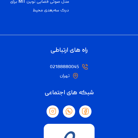
مدل صوتی فضایی نوین MIT برای
درک سه‌بعدی محیط
راه های ارتباطی
02188880045
تهران
شبکه های اجتماعی