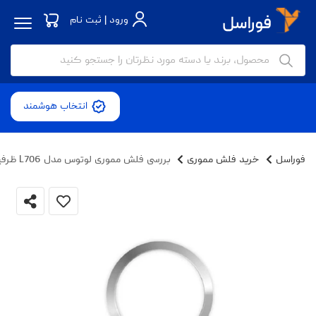
ورود | ثبت نام
انتخاب هوشمند
فوراسل
خرید فلش مموری
بررسی فلش مموری لوتوس مدل L706 ظرفیت 64 گیگابایت