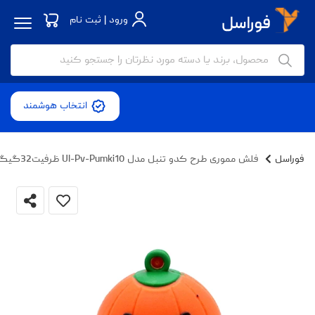
ورود | ثبت نام
انتخاب هوشمند
فوراسل
فلش مموری طرح کدو تنبل مدل Ul-Pv-Pumki10 ظرفیت32گیگابایت