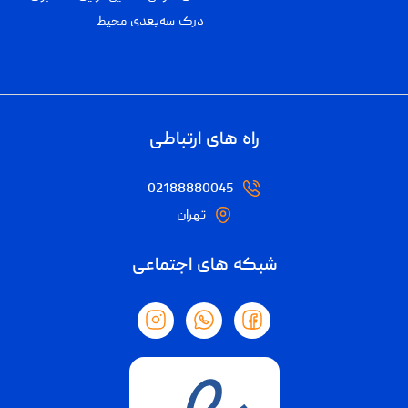
درک سه‌بعدی محیط
راه های ارتباطی
02188880045
تهران
شبکه های اجتماعی