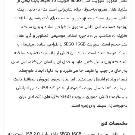
فلش مموری سیویت مدل SEGO ظرفیت 16 گیگابایت یکی از
گزینه‌های مقرون‌به‌صرفه برای کاربرانی است که به دنبال یک
فلش مموری سبک، جمع‌وجور و مناسب برای ذخیره‌سازی اطلاعات
روزمره هستند. این فلش مموری با طراحی ساده و وزن سبک،
گزینه‌ای مناسب برای ذخیره اسناد، موسیقی، تصاویر و فایل‌های
کم‌حجم است.
سیویت SEGO 16GB با طراحی ساده، مینیمال و
سبک عرضه شده است. بدنه این فلش از پلاستیک فشرده ساخته
شده که وزن بسیار کمی دارد و حمل آن را آسان می‌کند. این مدل
به‌راحتی در جیب یا کیف جا می‌گیرد و به دلیل ابعاد کوچک،
فضای زیادی اشغال نمی‌کند. اما عدم وجود درپوش محافظ باعث
می‌شود که احتمال ورود گردوغبار به درگاه USB کمی افزایش
یابد.
قیمت فلش مموری سیویت
SEGO گزینه‌ای اقتصادی برای
ذخیره‌سازی سبک و روزمره است.
مشخصات فنی
فلش مموری سیویت SEGO 16GB دارای رابط USB 2.0 است که