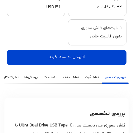
۳۲ گیگابایت
USB ۳.۱
قابلیت‌های فلش مموری
بدون قابلیت خاص
افزودن به سبد خرید
بررسی تخصصی
نقاط قوت
نقاط ضعف
مشخصات
پرسش‌ها
نظرات کاربران
بررسی تخصصی
فلش مموری سن دیسک مدل Ultra Dual Drive USB Type-C با