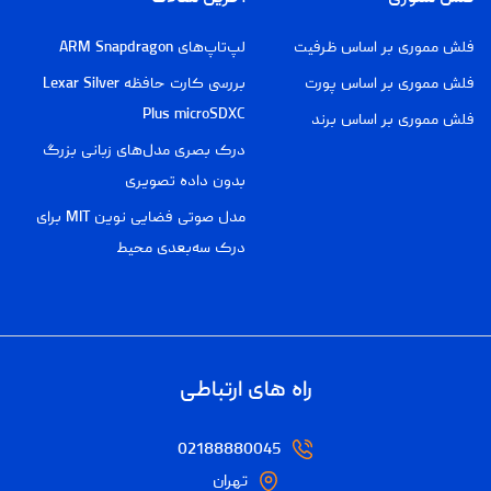
فلش مموری بر اساس ظرفیت
لپ‌تاپ‌های ARM Snapdragon
فلش مموری بر اساس پورت
بررسی کارت حافظه Lexar Silver
Plus microSDXC
فلش مموری بر اساس برند
درک بصری مدل‌های زبانی بزرگ
بدون داده تصویری
مدل صوتی فضایی نوین MIT برای
درک سه‌بعدی محیط
راه های ارتباطی
02188880045
تهران