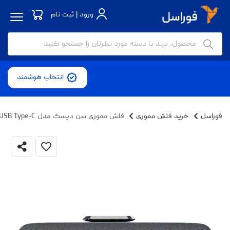
ورود | ثبت نام
انتخاب هوشمند
فوراسل
خرید فلش مموری
فلش مموری سن دیسک مدل Ultra Dual Drive USB Type-C ظرفیت 32 گیگابایت