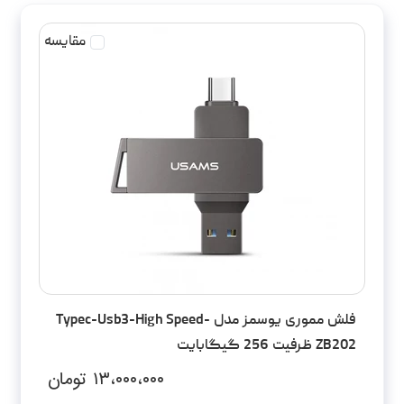
مقایسه
فلش مموری یوسمز مدل Typec-Usb3-High Speed-
ZB202 ظرفیت 256 گیگابایت
۱۳،۰۰۰،۰۰۰
تومان