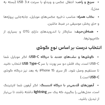
سریع و راحت
: انتقال عکس و ویدئو با سرعت USB 3.x (بسته به
مدل).
بکاپ همراه
: مناسب ذخیره عکس‌های موبایل، جابه‌جایی پروژه‌ها
و حتی پخش موسیقی در ضبط ماشین.
همه‌فن‌حریف
: سازگار با اندرویدهای دارای OTG و بسیاری از
کامپیوترها.
انتخاب درست بر اساس نوع گوشی
گوشی‌ها و تبلت‌های جدید با درگاه USB-C
: اگر موبایل شما
USB-C است، یک فلش دو سر پورت با سر
USB Type-C
انتخاب کنید
تا مستقیم وصل شود. (از سری iPhone 15 به بعد نیز درگاه گوشی
USB-C
است.)
آیفون‌های قدیمی‌تر با درگاه لایتنینگ
: اگر آیفون شما لایتنینگ
است، مدل‌هایی را بگیرید که یک سر
lightning
داشته باشند تا بی‌نیاز
از تبدیل باشید.