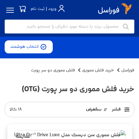
ورود | ثبت نام
انتخاب هوشمند
فوراسل
خرید فلش مموری
فلش مموری دو سر پورت
خرید فلش مموری دو سر پورت (OTG)
فیلتر
پیشفرض
۱۸
کالا
مقایسه