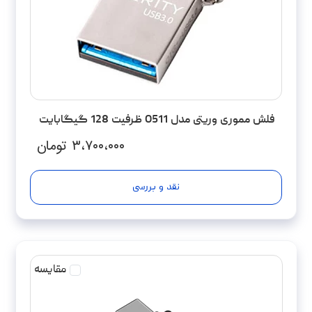
فلش مموری وریتی مدل O511 ظرفیت 128 گیگابایت
۳،۷۰۰،۰۰۰
تومان
نقد و بررسی
مقایسه