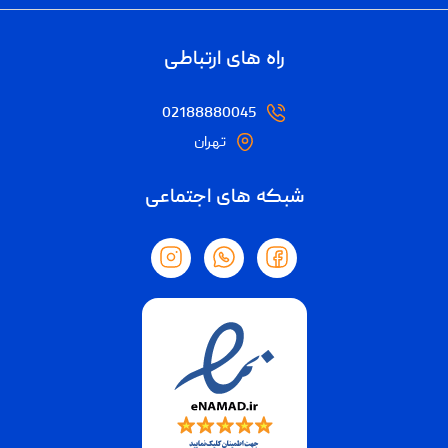
راه های ارتباطی
02188880045
تهران
شبکه های اجتماعی