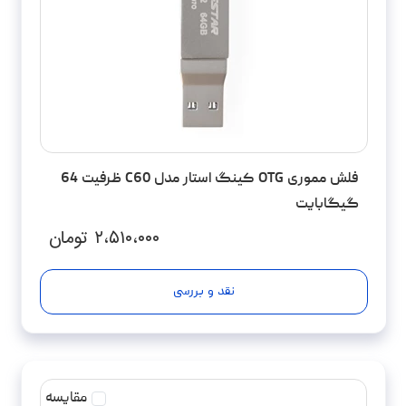
فلش مموری OTG کینگ استار مدل C60 ظرفیت 64
گیگابایت
۲،۵۱۰،۰۰۰
تومان
نقد و بررسی
مقایسه