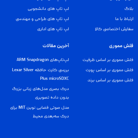
بلاگ
لپ تاپ های دانشجویی
ارتباط با ما
لپ تاپ های طراحی و مهندسی
سفارش اختصاصی کالا
لپ تاپ های اداری
فلش مموری
آخرین مقالات
فلش مموری بر اساس ظرفیت
لپ‌تاپ‌های ARM Snapdragon
فلش مموری بر اساس پورت
بررسی کارت حافظه Lexar Silver
Plus microSDXC
فلش مموری بر اساس برند
درک بصری مدل‌های زبانی بزرگ
بدون داده تصویری
مدل صوتی فضایی نوین MIT برای
درک سه‌بعدی محیط