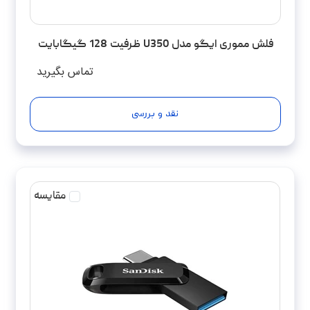
فلش مموری ایگو مدل U350 ظرفیت 128 گیگابایت
تماس بگیرید
نقد و بررسی
مقایسه