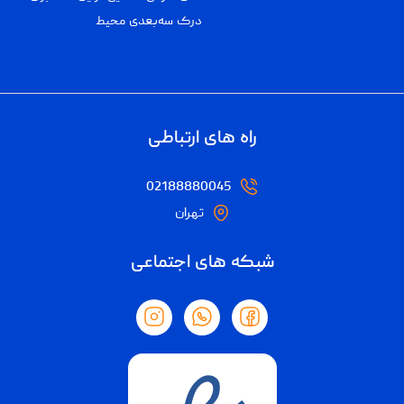
درک سه‌بعدی محیط
راه های ارتباطی
02188880045
تهران
شبکه های اجتماعی