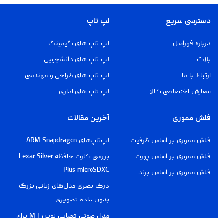
دسترسی سریع
لپ تاپ
درباره فوراسل
لپ تاپ های گیمینگ
بلاگ
لپ تاپ های دانشجویی
ارتباط با ما
لپ تاپ های طراحی و مهندسی
سفارش اختصاصی کالا
لپ تاپ های اداری
فلش مموری
آخرین مقالات
فلش مموری بر اساس ظرفیت
لپ‌تاپ‌های ARM Snapdragon
فلش مموری بر اساس پورت
بررسی کارت حافظه Lexar Silver
Plus microSDXC
فلش مموری بر اساس برند
درک بصری مدل‌های زبانی بزرگ
بدون داده تصویری
مدل صوتی فضایی نوین MIT برای