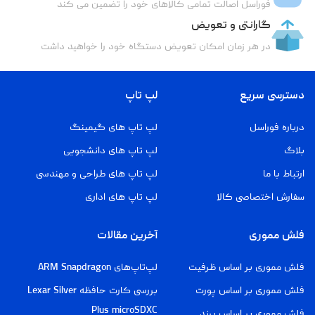
فوراسل اصالت تمامی کالاهای خود را تضمین می کند
گارانتی و تعویض
در هر زمان امکان تعویض دستگاه خود را خواهید داشت
دسترسی سریع
لپ تاپ
درباره فوراسل
لپ تاپ های گیمینگ
بلاگ
لپ تاپ های دانشجویی
ارتباط با ما
لپ تاپ های طراحی و مهندسی
سفارش اختصاصی کالا
لپ تاپ های اداری
فلش مموری
آخرین مقالات
فلش مموری بر اساس ظرفیت
لپ‌تاپ‌های ARM Snapdragon
فلش مموری بر اساس پورت
بررسی کارت حافظه Lexar Silver
Plus microSDXC
فلش مموری بر اساس برند