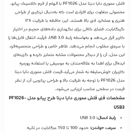
فلش مموری دایا دیتا مدل PF1026 با الهام از فرم کلاسیک پیانو،
محصولی متفاوت برای افرادی است که به‌دنبال ترکیبی از طراحی
هنری و عملکرد فنی بالا هستند. این حافظه با ظرفیت ۱۲۸
گیگابایت، فضای کافی برای نگهداری داده‌های حجیم در اختیار
کاربر قرار می‌دهد و به‌واسطه رابط USB 3.0، فرآیند انتقال فایل‌ها را
با سرعتی مطلوب انجام می‌دهد. ظاهر خاص و طراحی منحصربه‌فرد
این مدل، آن را از دیگر محصولات مشابه متمایز کرده و گزینه‌ای
ایده‌آل برای اهدا به علاقه‌مندان به موسیقی یا استفاده روزمره
کاربران خوش‌سلیقه به شمار می‌آید.
قیمت فلش مموری دایا دیتا
مدل PF1026 با توجه به ظرفیت بالا و طراحی پیانویی آن، از نظر
قیمت در سطحی مناسب ارزیابی می‌شود.
مشخصات فنی فلش مموری دایا دیتا طرح پیانو مدل PF1026-
USB3
رابط اتصال:
USB 3.0
سرعت خواندن:
حدود 100 تا 150 مگابایت در ثانیه