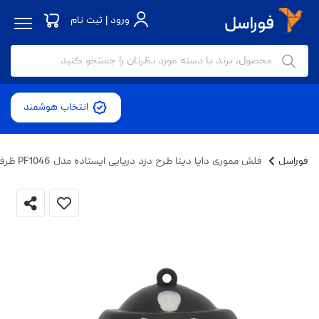
ورود | ثبت نام
انتخاب هوشمند
فوراسل
فلش مموری دایا دیتا طرح دزد دریایی ایستاده مدل PF1046 ظرفیت 16 گیگابایت