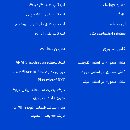
درباره فوراسل
لپ تاپ های گیمینگ
بلاگ
لپ تاپ های دانشجویی
ارتباط با ما
لپ تاپ های طراحی و مهندسی
سفارش اختصاصی کالا
لپ تاپ های اداری
فلش مموری
آخرین مقالات
فلش مموری بر اساس ظرفیت
لپ‌تاپ‌های ARM Snapdragon
فلش مموری بر اساس پورت
بررسی کارت حافظه Lexar Silver
Plus microSDXC
فلش مموری بر اساس برند
درک بصری مدل‌های زبانی بزرگ
بدون داده تصویری
مدل صوتی فضایی نوین MIT برای
درک سه‌بعدی محیط