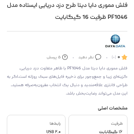
فلش مموری دایا دیتا طرح دزد دریایی ایستاده مدل
PF1046 ظرفیت 16 گیگابایت
۰
(۰)
نظر دهید
۵
پرسش
فلش مموری دایا دیتا مدل PF1046 با ظاهر متفاوت دزد دریایی،
گزینه‌ای زیبا و جمع‌وجور برای ذخیره فایل‌های سبک روزانه است.اگر به
طراحی فانتزی علاقه‌مندید و دنبال یک انتخاب مقرون‌به‌صرفه هستید،
این مدل می‌تواند رضایت‌بخش باشد.
مشخصات اصلی
ظرفیت
رابط‌ها
۱۶ گیگابایت
USB ۲.۰