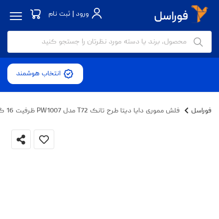
ورود | ثبت نام
انتخاب هوشمند
فوراسل
فلش مموری دایا دیتا طرح تانک T72 مدل PW1007 ظرفیت 16 گیگابایت