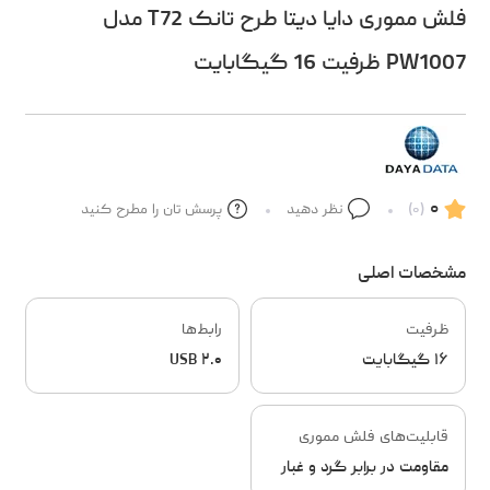
فلش مموری دایا دیتا طرح تانک T72 مدل
PW1007 ظرفیت 16 گیگابایت
۰
(۰)
نظر دهید
پرسش تان را مطرح کنید
مشخصات اصلی
ظرفیت
رابط‌ها
۱۶ گیگابایت
USB ۲.۰
قابلیت‌های فلش مموری
مقاومت در برابر گرد و غبار