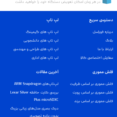
در هر زمان امکان تعویض دستگاه خود را خواهید داشت
دسترسی سریع
لپ تاپ
درباره فوراسل
لپ تاپ های گیمینگ
بلاگ
لپ تاپ های دانشجویی
ارتباط با ما
لپ تاپ های طراحی و مهندسی
سفارش اختصاصی کالا
لپ تاپ های اداری
فلش مموری
آخرین مقالات
فلش مموری بر اساس ظرفیت
لپ‌تاپ‌های ARM Snapdragon
فلش مموری بر اساس پورت
بررسی کارت حافظه Lexar Silver
Plus microSDXC
فلش مموری بر اساس برند
درک بصری مدل‌های زبانی بزرگ
بدون داده تصویری