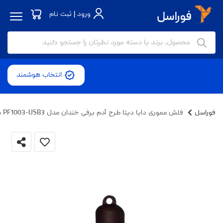
ورود | ثبت نام
انتخاب هوشمند
فوراسل
فلش مموری دایا دیتا طرح آدم برفی خندان مدل PF1003-USB3 ظرفیت 128 گیگابایت