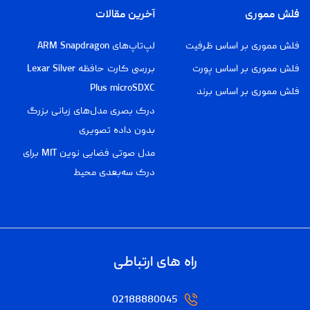
فلش مموری
آخرین مقالات
فلش مموری بر اساس ظرفیت
لپ‌تاپ‌های ARM Snapdragon
فلش مموری بر اساس پورت
بررسی کارت حافظه Lexar Silver
Plus microSDXC
فلش مموری بر اساس برند
درک بصری مدل‌های زبانی بزرگ
بدون داده تصویری
مدل صوتی فضایی نوین MIT برای
درک سه‌بعدی محیط
راه های ارتباطی
02188880045