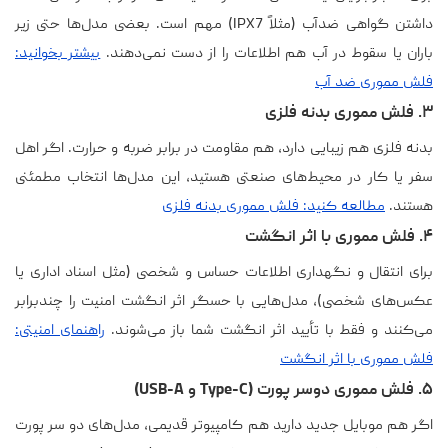
داشتن گواهی ضدآب (مثلاً IPX7) مهم است. بعضی مدل‌ها حتی زیر
باران یا سقوط در آب هم اطلاعات را از دست نمی‌دهند.
بیشتر بخوانید:
فلش مموری ضد آب
۳. فلش مموری بدنه فلزی
بدنه فلزی هم زیبایی دارد، هم مقاومت در برابر ضربه و حرارت. اگر اهل
سفر یا کار در محیط‌های صنعتی هستید، این مدل‌ها انتخاب مطمئنی
هستند.
مطالعه کنید: فلش مموری بدنه فلزی
۴. فلش مموری با اثر انگشت
برای انتقال و نگهداری اطلاعات حساس و شخصی (مثل اسناد اداری یا
عکس‌های شخصی)، مدل‌هایی با حسگر اثر انگشت امنیت را چندبرابر
می‌کنند و فقط با تأیید اثر انگشت شما باز می‌شوند.
راهنمای امنیتی:
فلش مموری با اثر انگشت
۵. فلش مموری دوسر پورت (Type-C و USB-A)
اگر هم موبایل جدید دارید هم کامپیوتر قدیمی، مدل‌های دو سر پورت