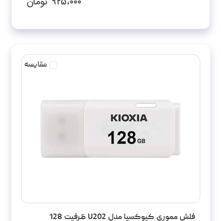
۹۲۵،۰۰۰
تومان
مقایسه
فلش مموری کیوکسیا مدل U202 ظرفیت 128