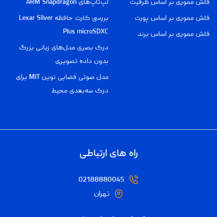
فلش مموری بر اساس ظرفیت
لپ‌تاپ‌های ARM Snapdragon
فلش مموری بر اساس پورت
بررسی کارت حافظه Lexar Silver
Plus microSDXC
فلش مموری بر اساس برند
درک بصری مدل‌های زبانی بزرگ
بدون داده تصویری
مدل صوتی فضایی نوین MIT برای
درک سه‌بعدی محیط
راه های ارتباطی
02188880045
تهران