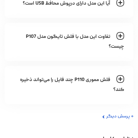
آیا این مدل دارای درپوش محافظ USB است؟
تفاوت این مدل با فلش تایگون مدل P107
چیست؟
فلش مموری P110 چند فایل را می‌تواند ذخیره
کند؟
۰
پرسش دیگر