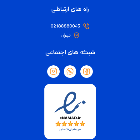
راه های ارتباطی
02188880045
تهران
شبکه های اجتماعی