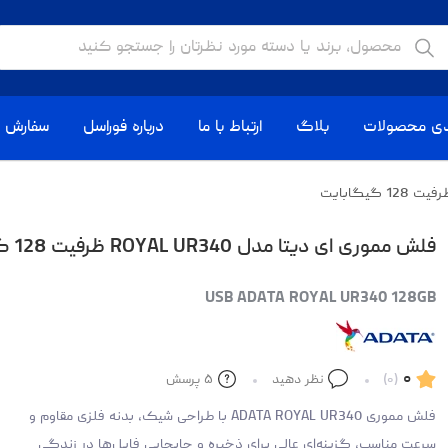
دی محصولات
بلاگ
ارتباط با ما
درباره فوراسل
سفارش ا
فلش مموری ای دیتا مدل ROYAL UR340 ظرفیت 128 گیگابایت
USB ADATA ROYAL UR340 128GB
۰
(۰)
نظر دهید
۵
پرسش
فلش مموری ADATA ROYAL UR340 با طراحی شیک، بدنه فلزی مقاوم و
سرعت مناسب، گزینه‌ای عالی برای ذخیره و جابجایی فایل‌ها در زندگی