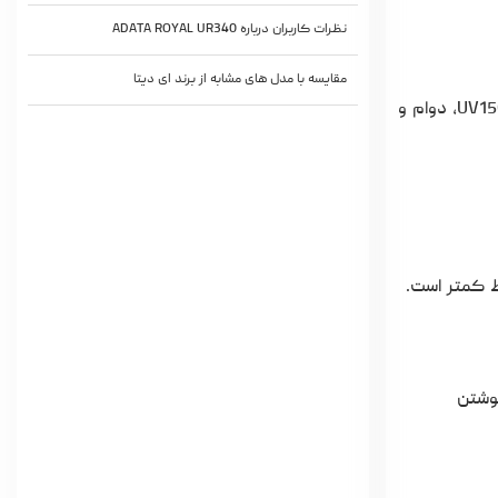
نظرات کاربران درباره ADATA ROYAL UR340
مقایسه با مدل های مشابه از برند ای دیتا
ADATA ROYAL UR340 دارای بدنه ای فلزی و مقاوم با طراحی خاص و لوکس است که در مقایسه با مدل های پلاستیکی ارزان تر مانند UV150، دوام و
ط کمتر است.
 خواندن و نوشتن