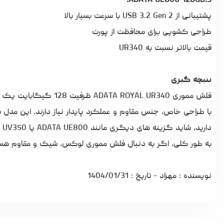
3.ADATA UE800 128GB:
پشتیبانی از USB 3.2 Gen 2 با سرعت بسیار بالا
طراحی کشویی برای محافظت از پورت
قیمت بالاتر نسبت به UR340
نتیجه گیری
فلش مموری ROYAL UR340
با طراحی خاص، جنس مقاوم و عملکرد پایدار نیاز دارند. این مدل سرع
دارید، شاید گزینه های دیگری مانند ADATA UE800 یا UV350 برای شما مناسب تر باشند.
به طور کلی، اگر به دنبال فلش مموری لوکس، شیک و مقاوم هستید، UR340 یکی از بهترین انتخا
نویسنده : مهراد - تاریخ : 1404/01/31