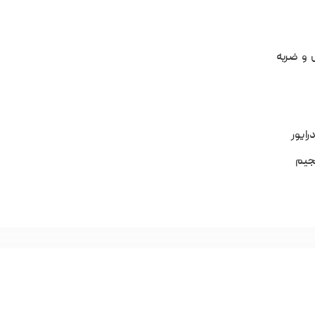
 و ضربه
ایور
حجیم